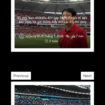
ĐT Việt Nam khởi đầu AFF Cup 2026: Cơ hội để HLV
SLNA và Thể Công Viettel tranh ngôi vương U21
Kim Sang Sik gửi thông điệp đến các đối thủ nặng
Quốc gia 2026: Hai “ông lớn” đặt một chân lên
đỉnh
ký
Singapore chốt danh sách AFF Cup 2026: Chỉ 2
by
by
jacky
jacky
24 Tháng 7, 2026
23 Tháng 7, 2026
8 min
7 min
Cú sốc Paraguay: Người Đức lần đầu quỵ ngã trên
Paraguay tạo “trận đấu chấn động”: Đức lần đầu
tiền đạo, lộ rõ ý đồ “đổ bê tông” trước ĐT Việt
Metalist 1925 Kharkiv vs Schalke 04: Ai thắng
Man City âm thầm xây dựng đế chế tương lai:
2 tuần
2 tuần
gục ngã trên chấm phạt đền tại World Cup
trong trận giao hữu cuối cùng mùa hè?
Bouaddi và những viên ngọc thô
chấm luân lưu World Cup
Nam
by
by
by
by
by
jacky
jacky
jacky
jacky
jacky
23 Tháng 7, 2026
22 Tháng 7, 2026
21 Tháng 7, 2026
21 Tháng 7, 2026
21 Tháng 7, 2026
9 min
7 min
7 min
5 min
6 min
2 tuần
2 tuần
3 tuần
3 tuần
3 tuần
Previous
Next