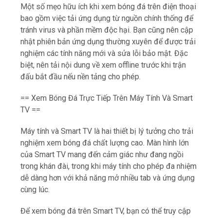
Một số mẹo hữu ích khi xem bóng đá trên điện thoại
bao gồm việc tải ứng dụng từ nguồn chính thống để
tránh virus và phần mềm độc hại. Bạn cũng nên cập
nhật phiên bản ứng dụng thường xuyên để được trải
nghiệm các tính năng mới và sửa lỗi bảo mật. Đặc
biệt, nên tải nội dung về xem offline trước khi trận
đấu bắt đầu nếu nền tảng cho phép.
== Xem Bóng Đá Trực Tiếp Trên Máy Tính Và Smart
TV ==
Máy tính và Smart TV là hai thiết bị lý tưởng cho trải
nghiệm xem bóng đá chất lượng cao. Màn hình lớn
của Smart TV mang đến cảm giác như đang ngồi
trong khán đài, trong khi máy tính cho phép đa nhiệm
dễ dàng hơn với khả năng mở nhiều tab và ứng dụng
cùng lúc.
Để xem bóng đá trên Smart TV, bạn có thể truy cập