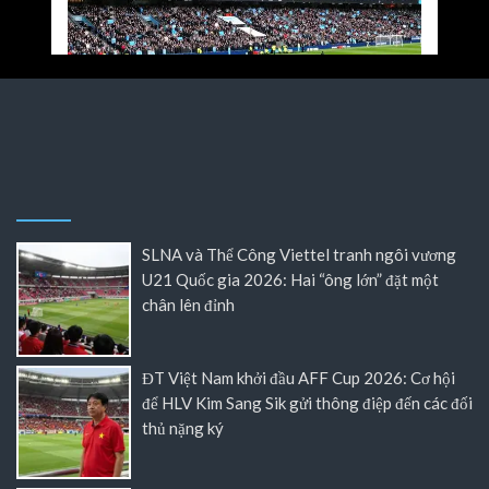
SLNA và Thể Công Viettel tranh ngôi vương
U21 Quốc gia 2026: Hai “ông lớn” đặt một
chân lên đỉnh
ĐT Việt Nam khởi đầu AFF Cup 2026: Cơ hội
để HLV Kim Sang Sik gửi thông điệp đến các đối
thủ nặng ký