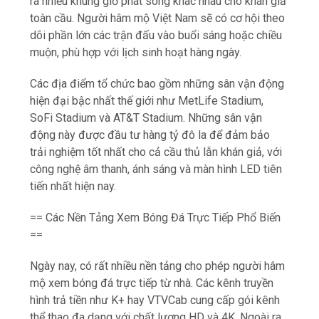
ra nhiều khung giờ phát sóng khác nhau cho khán giả
toàn cầu. Người hâm mộ Việt Nam sẽ có cơ hội theo
dõi phần lớn các trận đấu vào buổi sáng hoặc chiều
muộn, phù hợp với lịch sinh hoạt hàng ngày.
Các địa điểm tổ chức bao gồm những sân vận động
hiện đại bậc nhất thế giới như MetLife Stadium,
SoFi Stadium và AT&T Stadium. Những sân vận
động này được đầu tư hàng tỷ đô la để đảm bảo
trải nghiệm tốt nhất cho cả cầu thủ lẫn khán giả, với
công nghệ âm thanh, ánh sáng và màn hình LED tiên
tiến nhất hiện nay.
== Các Nền Tảng Xem Bóng Đá Trực Tiếp Phổ Biến
==
Ngày nay, có rất nhiều nền tảng cho phép người hâm
mộ xem bóng đá trực tiếp từ nhà. Các kênh truyền
hình trả tiền như K+ hay VTVCab cung cấp gói kênh
thể thao đa dạng với chất lượng HD và 4K. Ngoài ra,