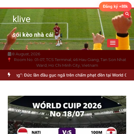
Skip
Đăng ký +88k
to
klive
content
soi kèo nhà cái
8 August, 2026
Room No. 01-07, TCS Terminal, 46 Hau Giang, Tan Son Nhat
Ward, Ho Chi Minh City, Vietnam
c lần đầu gục ngã trên chấm phạt đền tại World Cup
SLNA và Thể C