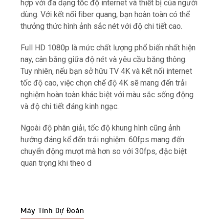
hợp với đa dạng tốc độ internet và thiết bị của người
dùng. Với kết nối fiber quang, bạn hoàn toàn có thể
thưởng thức hình ảnh sắc nét với độ chi tiết cao.
Full HD 1080p là mức chất lượng phổ biến nhất hiện
nay, cân bằng giữa độ nét và yêu cầu băng thông.
Tuy nhiên, nếu bạn sở hữu TV 4K và kết nối internet
tốc độ cao, việc chọn chế độ 4K sẽ mang đến trải
nghiệm hoàn toàn khác biệt với màu sắc sống động
và độ chi tiết đáng kinh ngạc.
Ngoài độ phân giải, tốc độ khung hình cũng ảnh
hưởng đáng kể đến trải nghiệm. 60fps mang đến
chuyển động mượt mà hơn so với 30fps, đặc biệt
quan trọng khi theo d
Máy Tính Dự Đoán