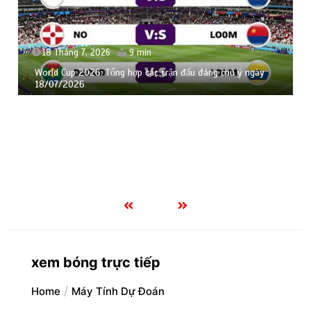
18 Tháng 7, 2026
9 min
World Cup 2026: Tổng hợp các trận đấu đáng chú ý ngày
18/07/2026
xem bóng trực tiếp
Home
Máy Tính Dự Đoán