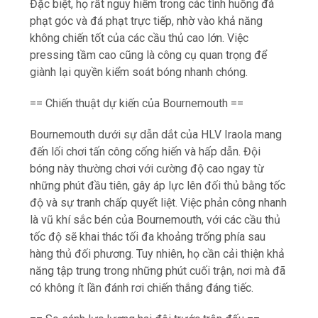
Đặc biệt, họ rất nguy hiểm trong các tình huống đá
phạt góc và đá phạt trực tiếp, nhờ vào khả năng
không chiến tốt của các cầu thủ cao lớn. Việc
pressing tầm cao cũng là công cụ quan trọng để
giành lại quyền kiểm soát bóng nhanh chóng.
== Chiến thuật dự kiến của Bournemouth ==
Bournemouth dưới sự dẫn dắt của HLV Iraola mang
đến lối chơi tấn công cống hiến và hấp dẫn. Đội
bóng này thường chơi với cường độ cao ngay từ
những phút đầu tiên, gây áp lực lên đối thủ bằng tốc
độ và sự tranh chấp quyết liệt. Việc phản công nhanh
là vũ khí sắc bén của Bournemouth, với các cầu thủ
tốc độ sẽ khai thác tối đa khoảng trống phía sau
hàng thủ đối phương. Tuy nhiên, họ cần cải thiện khả
năng tập trung trong những phút cuối trận, nơi mà đã
có không ít lần đánh rơi chiến thắng đáng tiếc.