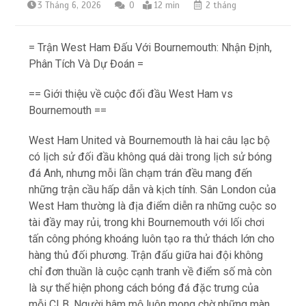
3 Tháng 6, 2026
0
12 min
2 tháng
= Trận West Ham Đấu Với Bournemouth: Nhận Định,
Phân Tích Và Dự Đoán =
== Giới thiệu về cuộc đối đầu West Ham vs
Bournemouth ==
West Ham United và Bournemouth là hai câu lạc bộ
có lịch sử đối đầu không quá dài trong lịch sử bóng
đá Anh, nhưng mỗi lần chạm trán đều mang đến
những trận cầu hấp dẫn và kịch tính. Sân London của
West Ham thường là địa điểm diễn ra những cuộc so
tài đầy may rủi, trong khi Bournemouth với lối chơi
tấn công phóng khoáng luôn tạo ra thử thách lớn cho
hàng thủ đối phương. Trận đấu giữa hai đội không
chỉ đơn thuần là cuộc cạnh tranh về điểm số mà còn
là sự thể hiện phong cách bóng đá đặc trưng của
mỗi CLB. Người hâm mộ luôn mong chờ những màn