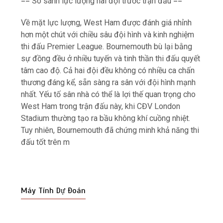
== So sánh lực lượng hai đội trước trận đấu ==
Về mặt lực lượng, West Ham được đánh giá nhỉnh
hơn một chút với chiều sâu đội hình và kinh nghiệm
thi đấu Premier League. Bournemouth bù lại bằng
sự đồng đều ở nhiều tuyến và tinh thần thi đấu quyết
tâm cao độ. Cả hai đội đều không có nhiều ca chấn
thương đáng kể, sẵn sàng ra sân với đội hình mạnh
nhất. Yếu tố sân nhà có thể là lợi thế quan trọng cho
West Ham trong trận đấu này, khi CĐV London
Stadium thường tạo ra bầu không khí cuồng nhiệt.
Tuy nhiên, Bournemouth đã chứng minh khả năng thi
đấu tốt trên m
Máy Tính Dự Đoán