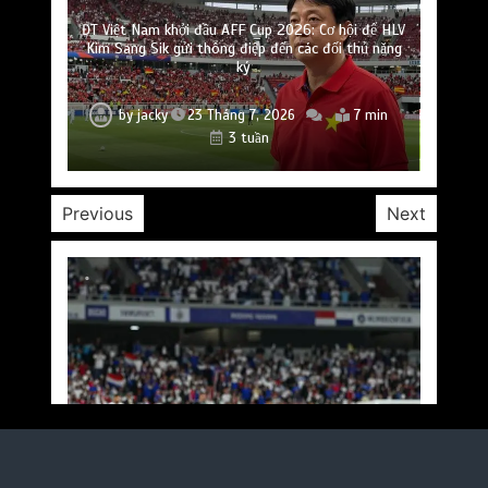
Paraguay tạo “trận đấu chấn động”: Đức lần đầu
ĐT Việt Nam khởi đầu AFF Cup 2026: Cơ hội để HLV
SLNA và Thể Công Viettel tranh ngôi vương U21
Singapore chốt danh sách AFF Cup 2026: Chỉ 2
gục ngã trên chấm phạt đền tại World Cup
Kim Sang Sik gửi thông điệp đến các đối thủ nặng
Cú sốc Paraguay: Người Đức lần đầu quỵ ngã trên
Quốc gia 2026: Hai “ông lớn” đặt một chân lên
tiền đạo, lộ rõ ý đồ “đổ bê tông” trước ĐT Việt
Metalist 1925 Kharkiv vs Schalke 04: Ai thắng
Man City âm thầm xây dựng đế chế tương lai:
trong trận giao hữu cuối cùng mùa hè?
Bouaddi và những viên ngọc thô
chấm luân lưu World Cup
Nam
đỉnh
ký
by
jacky
23 Tháng 7, 2026
5 min
3 tuần
by
by
by
by
by
by
jacky
jacky
jacky
jacky
jacky
jacky
24 Tháng 7, 2026
22 Tháng 7, 2026
23 Tháng 7, 2026
21 Tháng 7, 2026
21 Tháng 7, 2026
21 Tháng 7, 2026
8 min
9 min
7 min
7 min
6 min
7 min
2 tuần
3 tuần
3 tuần
3 tuần
3 tuần
3 tuần
Previous
Next