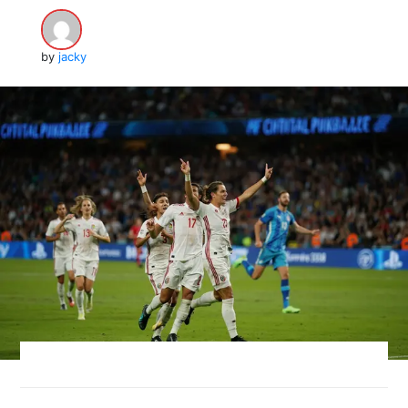
by
jacky