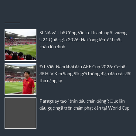
SLNA và Thể Công Viettel tranh ngôi vương
U21 Quốc gia 2026: Hai “ông lớn” đặt một
chân lên đỉnh
ĐT Việt Nam khởi đầu AFF Cup 2026: Cơ hội
để HLV Kim Sang Sik gửi thông điệp đến các đối
thủ nặng ký
Paraguay tạo “trận đấu chấn động”: Đức lần
đầu gục ngã trên chấm phạt đền tại World Cup