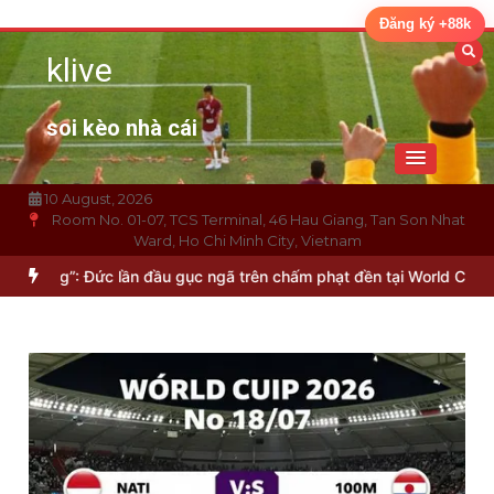
Skip
Đăng ký +88k
to
klive
content
soi kèo nhà cái
10 August, 2026
Room No. 01-07, TCS Terminal, 46 Hau Giang, Tan Son Nhat
Ward, Ho Chi Minh City, Vietnam
c lần đầu gục ngã trên chấm phạt đền tại World Cup
SLNA và Thể C