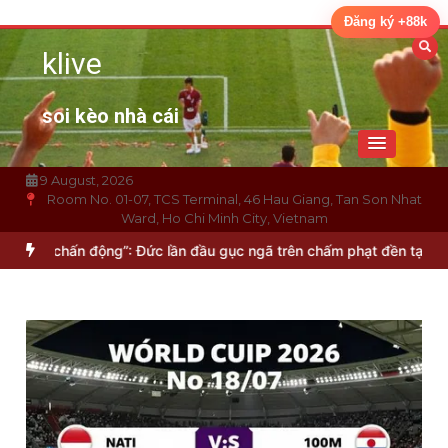
Skip
Đăng ký +88k
to
klive
content
soi kèo nhà cái
9 August, 2026
Room No. 01-07, TCS Terminal, 46 Hau Giang, Tan Son Nhat
Ward, Ho Chi Minh City, Vietnam
chấn động”: Đức lần đầu gục ngã trên chấm phạt đền tại World Cup