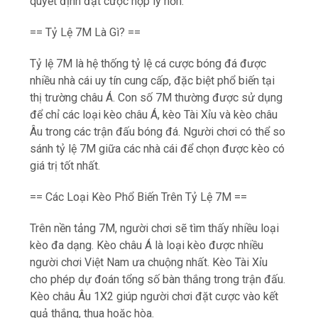
quyết định đặt cược hợp lý hơn.
== Tỷ Lệ 7M Là Gì? ==
Tỷ lệ 7M là hệ thống tỷ lệ cá cược bóng đá được
nhiều nhà cái uy tín cung cấp, đặc biệt phổ biến tại
thị trường châu Á. Con số 7M thường được sử dụng
để chỉ các loại kèo châu Á, kèo Tài Xỉu và kèo châu
Âu trong các trận đấu bóng đá. Người chơi có thể so
sánh tỷ lệ 7M giữa các nhà cái để chọn được kèo có
giá trị tốt nhất.
== Các Loại Kèo Phổ Biến Trên Tỷ Lệ 7M ==
Trên nền tảng 7M, người chơi sẽ tìm thấy nhiều loại
kèo đa dạng. Kèo châu Á là loại kèo được nhiều
người chơi Việt Nam ưa chuộng nhất. Kèo Tài Xỉu
cho phép dự đoán tổng số bàn thắng trong trận đấu.
Kèo châu Âu 1X2 giúp người chơi đặt cược vào kết
quả thắng, thua hoặc hòa.