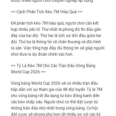
được nhiều người chơi chuyên nghiệp áp dụng.
== Cách Phân Tích Kèo 7M Hiệu Quả ==
Để phân tích kèo 7M hiệu quả, người chơi cần kết
hợp nhiều yếu tố. Thứ nhất là phong độ thi đấu gần
đây của hai đội. Thứ hai là lịch sử đối đầu giữa hai
đội. Thứ ba là thông tin về chấn thương và đội hình
ra sân. Việc tổng hợp đầy đủ thông tin sẽ giúp người
chơi đưa ra dự đoán chính xác hơn.
== Tỷ Lệ Kèo 7M Cho Các Trận Đấu Vòng Bảng
World Cup 2026 ==
Vòng bảng World Cup 2026 sẽ có nhiều trận đấu
hấp dẫn với sự tham gia của 48 đội tuyển. Tỷ lệ 7M
cho vòng bảng rất đa dạng từ kèo đồng banh đến
các kèo chấp sâu. Người chơi có thể đặt cược từ
những trận đấu nhỏ nhất trong vòng bảng. Cơ hội
đặt cược sẽ phong phú hơn rất nhiều so với các kỳ