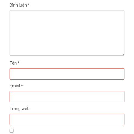
Bình luận
*
Tên
*
Email
*
Trang web