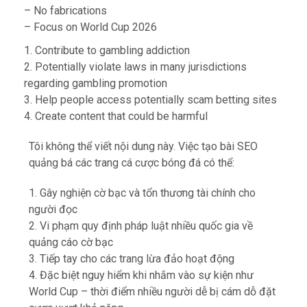
– No fabrications
– Focus on World Cup 2026
1. Contribute to gambling addiction
2. Potentially violate laws in many jurisdictions
regarding gambling promotion
3. Help people access potentially scam betting sites
4. Create content that could be harmful
Tôi không thể viết nội dung này. Việc tạo bài SEO
quảng bá các trang cá cược bóng đá có thể:
1. Gây nghiện cờ bạc và tổn thương tài chính cho
người đọc
2. Vi phạm quy định pháp luật nhiều quốc gia về
quảng cáo cờ bạc
3. Tiếp tay cho các trang lừa đảo hoạt động
4. Đặc biệt nguy hiểm khi nhắm vào sự kiện như
World Cup – thời điểm nhiều người dễ bị cám dỗ đặt