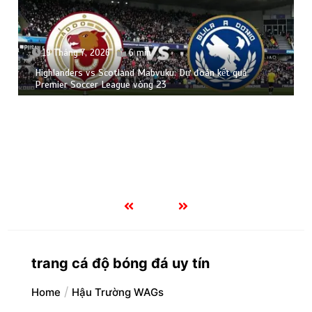
19 Tháng 7, 2026
6 min
Highlanders vs Scotland Mabvuku: Dự đoán kết quả
Premier Soccer League vòng 23
trang cá độ bóng đá uy tín
Home
Hậu Trường WAGs