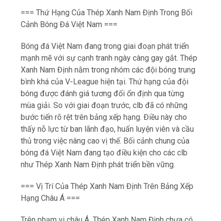
Xanh Nam Định nằm trong nhóm các đội bóng trung
bình khá của V-League hiện tại. Thứ hạng của đội
bóng được đánh giá tương đối ổn định qua từng
mùa giải. So với giai đoạn trước, clb đã có những
bước tiến rõ rệt trên bảng xếp hạng. Điều này cho
thấy nỗ lực từ ban lãnh đạo, huấn luyện viên và cầu
thủ trong việc nâng cao vị thế. Bối cảnh chung của
bóng đá Việt Nam đang tạo điều kiện cho các clb
như Thép Xanh Nam Định phát triển bền vững.
=== Vị Trí Của Thép Xanh Nam Định Trên Bảng Xếp
Hạng Châu Á ===
Trên phạm vi châu Á, Thép Xanh Nam Định chưa có
nhiều cơ hội để khẳng định vị thế ở đấu trường cấp
châu lục. Giải AFC Champions League và AFC Cup là
những sân chơi mà các đội bóng Việt Nam nói chung
chưa đạt được thành tích cao. Thép Xanh Nam Định
cần cải thiện thứ hạng tại V-League để có cơ hội