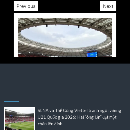
SLNA và Thể Công Viettel tranh ngôi vương
U21 Quốc gia 2026: Hai “ông lớn” đặt một
chân lên đỉnh
ĐT Việt Nam khởi đầu AFF Cup 2026: Cơ hội
để HLV Kim Sang Sik gửi thông điệp đến các đối
thủ nặng ký