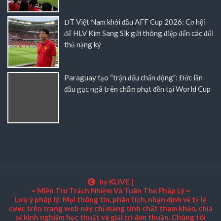
Paraguay tạo “trận đấu chấn động”: Đức lần
đầu gục ngã trên chấm phạt đền tại World Cup
by KLIVE
|
= Miễn Trừ Trách Nhiệm Và Tuân Thủ Pháp Lý =
Lưu ý pháp lý: Mọi thông tin, phân tích, nhận định về tỷ lệ
cược trên trang web này chỉ mang tính chất tham khảo, chia
sẻ kinh nghiệm học thuật và giải trí đơn thuần. Chúng tôi
không chịu trách nhiệm pháp lý cho bất kỳ tổn thất tài chính,
thiệt hại trực tiếp hoặc gián tiếp nào phát sinh từ việc người
chơi sử dụng thông tin từ bài viết để tham gia cá cược thực
tế. Hoạt động cá cược thể thao phải tuân thủ nghiêm ngặt
theo các quy định pháp luật hiện hành của nước sở tại. Tại
Việt Nam, các hình thức cá cược trực tuyến tự phát chưa
được cấp phép đều là hành vi vi phạm pháp luật và có thể bị