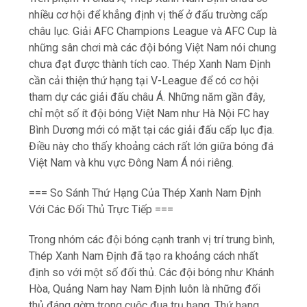
tham dự các giải đấu châu Á. Những năm gần đây,
chỉ một số ít đội bóng Việt Nam như Hà Nội FC hay
Bình Dương mới có mặt tại các giải đấu cấp lục địa.
Điều này cho thấy khoảng cách rất lớn giữa bóng đá
Việt Nam và khu vực Đông Nam Á nói riêng.
=== So Sánh Thứ Hạng Của Thép Xanh Nam Định
Với Các Đối Thủ Trực Tiếp ===
Trong nhóm các đội bóng cạnh tranh vị trí trung bình,
Thép Xanh Nam Định đã tạo ra khoảng cách nhất
định so với một số đối thủ. Các đội bóng như Khánh
Hòa, Quảng Nam hay Nam Định luôn là những đối
thủ đáng gờm trong cuộc đua trụ hạng. Thứ hạng
của Thép Xanh Nam Định hiện tại đang ở thế vượt
trội hơn so với nhóm dưới của bảng xếp hạng. Tuy
nhiên, để cạnh tranh với các đội như Viettel, Hải
Phòng hay Đông Á Thanh Hóa, clb cần thêm thời
gian. Những trận đấu trực tiếp giữa các đội bóng này