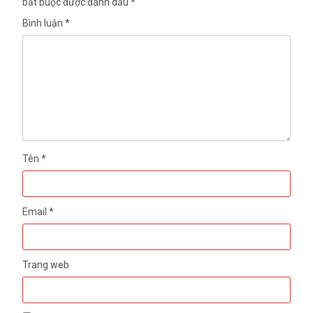
Tên
*
Email
*
Trang web
Lưu tên của tôi, email, và trang web trong trình duyệt này cho
lần bình luận kế tiếp của tôi.