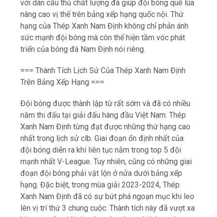
=== Thành Tích Lịch Sử Của Thép Xanh Nam Định
Trên Bảng Xếp Hạng ===
Đội bóng được thành lập từ rất sớm và đã có nhiều
năm thi đấu tại giải đấu hàng đầu Việt Nam. Thép
Xanh Nam Định từng đạt được những thứ hạng cao
nhất trong lịch sử clb. Giai đoạn ổn định nhất của
đội bóng diễn ra khi liên tục nằm trong top 5 đội
mạnh nhất V-League. Tuy nhiên, cũng có những giai
đoạn đội bóng phải vật lộn ở nửa dưới bảng xếp
hạng. Đặc biệt, trong mùa giải 2023-2024, Thép
Xanh Nam Định đã có sự bứt phá ngoạn mục khi leo
lên vị trí thứ 3 chung cuộc. Thành tích này đã vượt xa
kỳ vọng của giới chuyên môn và người hâm mộ.
Bảng xếp hạng qua các năm cho thấy hành trình
phấn đấu không ngừng của đội bóng.
=== Đánh Giá Thứ Hạng Thép Xanh Nam Định So Với
Các Đội Bóng Hàng Đầu ===