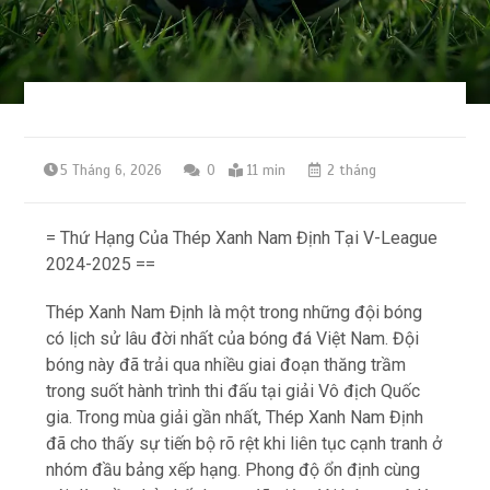
5 Tháng 6, 2026
0
11 min
2 tháng
= Thứ Hạng Của Thép Xanh Nam Định Tại V-League
2024-2025 ==
Thép Xanh Nam Định là một trong những đội bóng
có lịch sử lâu đời nhất của bóng đá Việt Nam. Đội
bóng này đã trải qua nhiều giai đoạn thăng trầm
trong suốt hành trình thi đấu tại giải Vô địch Quốc
gia. Trong mùa giải gần nhất, Thép Xanh Nam Định
đã cho thấy sự tiến bộ rõ rệt khi liên tục cạnh tranh ở
nhóm đầu bảng xếp hạng. Phong độ ổn định cùng
với dàn cầu thủ chất lượng đã giúp đội bóng quê lúa
nâng cao vị thế trên bảng xếp hạng quốc nội. Thứ
hạng của Thép Xanh Nam Định không chỉ phản ánh
sức mạnh đội bóng mà còn thể hiện tầm vóc phát
triển của bóng đá Nam Định nói riêng.