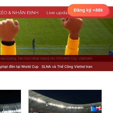
Đăng ký +88k
KÈO & NHẬN ĐỊNH
Live updates
Hau Giang, Tan Son Nhat Ward, Ho Chi Minh City, Vietnam
và Thể Công Viettel tranh ngôi vương U21 Quốc gia 2026: Hai “ông 