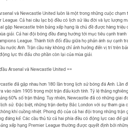
Arsenal và Newcastle United luôn là một trong những cuộc chạm t
r League. Cả hai câu lạc bộ đều có lịch sử lâu đời và lực lượng 
al gặp Newcastle trên bảng xếp hạng là chủ đề được hàng triệu 
a giải. Cả hai đội bóng đều đang hướng tới mục tiêu cạnh tranh 
mpions League. Thành tích đối đầu giữa họ phản ánh sự cạnh tra
ầu nước Anh. Trận cầu này không chỉ ảnh hưởng đến vị trí trên b
động lực thi đấu cho phần còn lại của mùa giải.
 đầu Arsenal và Newcastle United ==
astle đã gặp nhau hơn 180 lần trong lịch sử bóng đá Anh. Lần đầ
ra vào năm 1905 trong một trận đấu kịch tính. Tỷ lệ thắng nghiêng
ảng 60% số trận thắng. Tuy nhiên, Newcastle đã có những giai đo
lịch sử. Đặc biệt, những trận derby Bắc London với sự tham gia 
hông khí cuồng nhiệt. Phong độ của cả hai đội trong những trận 
g đáng kể. Các cầu thủ từ cả hai phía đều có động lực cao để già
bảng xếp hạng Premier League thường được quyết định bởi nhữn