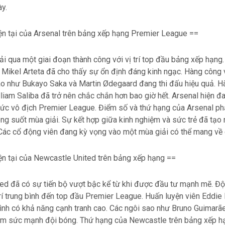
ày.
ện tại của Arsenal trên bảng xếp hạng Premier League ==
ải qua một giai đoạn thành công với vị trí top đầu bảng xếp hạng
 Mikel Arteta đã cho thấy sự ổn định đáng kinh ngạc. Hàng công 
ao như Bukayo Saka và Martin Ødegaard đang thi đấu hiệu quả. H
liam Saliba đã trở nên chắc chắn hơn bao giờ hết. Arsenal hiện đ
chức vô địch Premier League. Điểm số và thứ hạng của Arsenal p
ng suốt mùa giải. Sự kết hợp giữa kinh nghiệm và sức trẻ đã tạo
Các cổ động viên đang kỳ vọng vào một mùa giải có thể mang về 
ện tại của Newcastle United trên bảng xếp hạng ==
ed đã có sự tiến bộ vượt bậc kể từ khi được đầu tư mạnh mẽ. Độ
trí trung bình đến top đầu Premier League. Huấn luyện viên Eddi
ình có khả năng cạnh tranh cao. Các ngôi sao như Bruno Guimarã
ầm sức mạnh đội bóng. Thứ hạng của Newcastle trên bảng xếp 