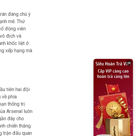
rán đáng chú ý
mạnh mẽ. Thứ
cổ động viên
vô địch và
nh khốc liệt ở
ảng xếp hạng mà
×
u tiên hai đội
 về phía
ạn thống trị
của Arsenal luôn
gần đây cho
nh chiến thắng.
g trận đấu quan