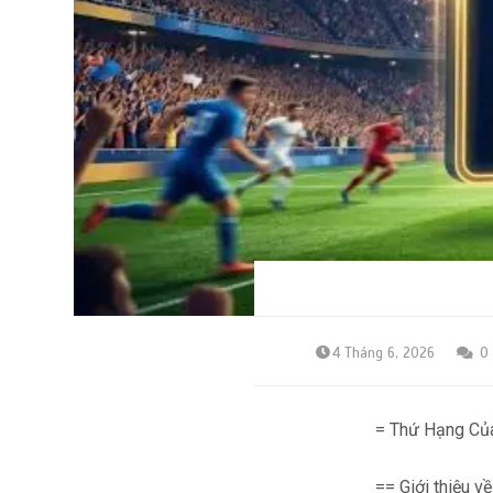
4 Tháng 6, 2026
0
= Thứ Hạng Củ
== Giới thiệu 