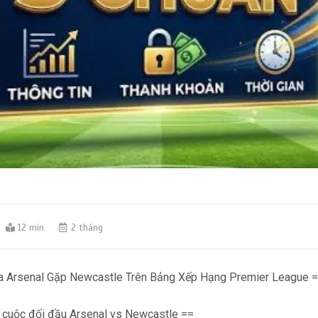
12 min
2 tháng
a Arsenal Gặp Newcastle Trên Bảng Xếp Hạng Premier League =
về cuộc đối đầu Arsenal vs Newcastle ==