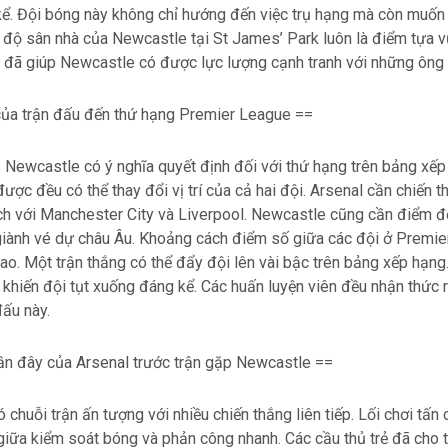
 kể. Đội bóng này không chỉ hướng đến việc trụ hạng mà còn muốn
 độ sân nhà của Newcastle tại St James’ Park luôn là điểm tựa 
h đã giúp Newcastle có được lực lượng cạnh tranh với những ông 
ủa trận đấu đến thứ hạng Premier League ==
 Newcastle có ý nghĩa quyết định đối với thứ hạng trên bảng xếp
ược đều có thể thay đổi vị trí của cả hai đội. Arsenal cần chiến t
h với Manchester City và Liverpool. Newcastle cũng cần điểm để 
 giành vé dự châu Âu. Khoảng cách điểm số giữa các đội ở Premi
sao. Một trận thắng có thể đẩy đội lên vài bậc trên bảng xếp hạng
ể khiến đội tụt xuống đáng kể. Các huấn luyện viên đều nhận thức
đấu này.
n đây của Arsenal trước trận gặp Newcastle ==
 chuỗi trận ấn tượng với nhiều chiến thắng liên tiếp. Lối chơi tấ
giữa kiểm soát bóng và phản công nhanh. Các cầu thủ trẻ đã cho 