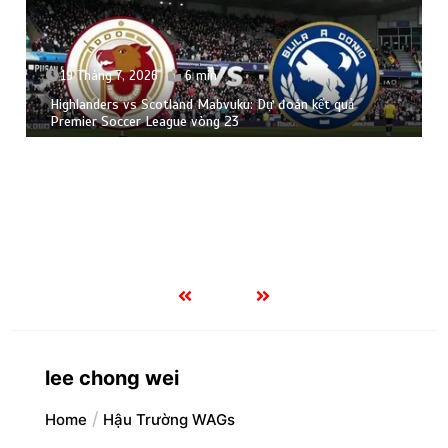
19 Tháng 7, 2026
6 min
Highlanders vs Scotland Mabvuku: Dự đoán kết quả
Premier Soccer League vòng 23
lee chong wei
Home
Hậu Trường WAGs