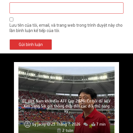
Lưu tên của tôi, email, và trang web trong trình duyệt này cho
lần bình luận kế tiếp của tôi.
Paraguay tạo “trận đấu chấn động”: Đức lần đầu
ĐT Việt Nam khởi đầu AFF Cup 2026: Cơ hội để HLV
SLNA và Thể Công Viettel tranh ngôi vương U21
Singapore chốt danh sách AFF Cup 2026: Chỉ 2
gục ngã trên chấm phạt đền tại World Cup
Kim Sang Sik gửi thông điệp đến các đối thủ nặng
Cú sốc Paraguay: Người Đức lần đầu quỵ ngã trên
Quốc gia 2026: Hai “ông lớn” đặt một chân lên
tiền đạo, lộ rõ ý đồ “đổ bê tông” trước ĐT Việt
Metalist 1925 Kharkiv vs Schalke 04: Ai thắng
Man City âm thầm xây dựng đế chế tương lai:
trong trận giao hữu cuối cùng mùa hè?
Bouaddi và những viên ngọc thô
chấm luân lưu World Cup
Nam
đỉnh
ký
by
jacky
23 Tháng 7, 2026
5 min
2 tuần
by
by
by
by
by
by
jacky
jacky
jacky
jacky
jacky
jacky
24 Tháng 7, 2026
22 Tháng 7, 2026
23 Tháng 7, 2026
21 Tháng 7, 2026
21 Tháng 7, 2026
21 Tháng 7, 2026
8 min
9 min
7 min
7 min
6 min
7 min
2 tuần
2 tuần
2 tuần
2 tuần
2 tuần
2 tuần