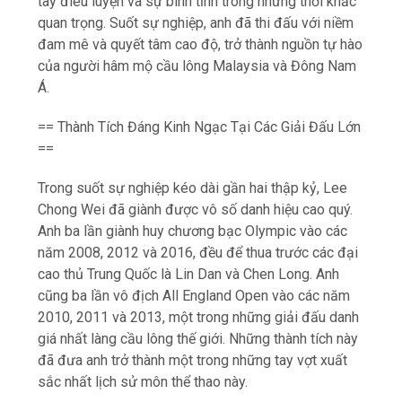
tay điêu luyện và sự bình tĩnh trong những thời khắc
quan trọng. Suốt sự nghiệp, anh đã thi đấu với niềm
đam mê và quyết tâm cao độ, trở thành nguồn tự hào
của người hâm mộ cầu lông Malaysia và Đông Nam
Á.
== Thành Tích Đáng Kinh Ngạc Tại Các Giải Đấu Lớn
==
Trong suốt sự nghiệp kéo dài gần hai thập kỷ, Lee
Chong Wei đã giành được vô số danh hiệu cao quý.
Anh ba lần giành huy chương bạc Olympic vào các
năm 2008, 2012 và 2016, đều để thua trước các đại
cao thủ Trung Quốc là Lin Dan và Chen Long. Anh
cũng ba lần vô địch All England Open vào các năm
2010, 2011 và 2013, một trong những giải đấu danh
giá nhất làng cầu lông thế giới. Những thành tích này
đã đưa anh trở thành một trong những tay vợt xuất
sắc nhất lịch sử môn thể thao này.