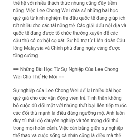
thế hệ với nhiều thách thức nhưng cũng đầy tiềm
năng. Việc Lee Chong Wei chia sẻ những bài học
quý giá từ kinh nghiệm thi đấu quốc tế đang giúp ích
rất nhiều cho các tài năng trẻ. Các giải đấu nội địa và
quốc tế đang được tổ chức thường xuyên để các
cầu thủ có cơ hội cọ xát. Sự hỗ trợ từ Liên đoàn Cầu
lông Malaysia và Chính phủ đang ngày càng được
tăng cường.
== Những Bài Học Từ Sự Nghiệp Của Lee Chong
Wei Cho Thế Hệ Mới ==
Sự nghiệp của Lee Chong Wei để lại nhiều bài học
quý giá cho các vận động viên trẻ. Tinh thần không
bỏ cuộc dù đối mặt với những thất bại liên tiếp trước
các đối thủ mạnh là điều đáng ngưỡng mộ. Anh luôn
duy trì thái độ chuyên nghiệp và tôn trọng đối thủ
trong mọi hoàn cảnh. Việc cân bằng giữa sự nghiệp
thể thao và cuộc sống cá nhân cũng là điều mà thế