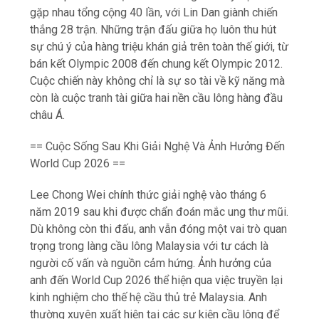
gặp nhau tổng cộng 40 lần, với Lin Dan giành chiến
thắng 28 trận. Những trận đấu giữa họ luôn thu hút
sự chú ý của hàng triệu khán giả trên toàn thế giới, từ
bán kết Olympic 2008 đến chung kết Olympic 2012.
Cuộc chiến này không chỉ là sự so tài về kỹ năng mà
còn là cuộc tranh tài giữa hai nền cầu lông hàng đầu
châu Á.
== Cuộc Sống Sau Khi Giải Nghệ Và Ảnh Hưởng Đến
World Cup 2026 ==
Lee Chong Wei chính thức giải nghệ vào tháng 6
năm 2019 sau khi được chẩn đoán mắc ung thư mũi.
Dù không còn thi đấu, anh vẫn đóng một vai trò quan
trọng trong làng cầu lông Malaysia với tư cách là
người cố vấn và nguồn cảm hứng. Ảnh hưởng của
anh đến World Cup 2026 thể hiện qua việc truyền lại
kinh nghiệm cho thế hệ cầu thủ trẻ Malaysia. Anh
thường xuyên xuất hiện tại các sự kiện cầu lông để