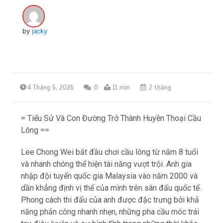
by
jacky
4 Tháng 6, 2026
0
11 min
2 tháng
= Tiểu Sử Và Con Đường Trở Thành Huyền Thoại Cầu
Lông ==
Lee Chong Wei bắt đầu chơi cầu lông từ năm 8 tuổi
và nhanh chóng thể hiện tài năng vượt trội. Anh gia
nhập đội tuyển quốc gia Malaysia vào năm 2000 và
dần khẳng định vị thế của mình trên sân đấu quốc tế.
Phong cách thi đấu của anh được đặc trưng bởi khả
năng phản công nhanh nhẹn, những pha cầu móc trái