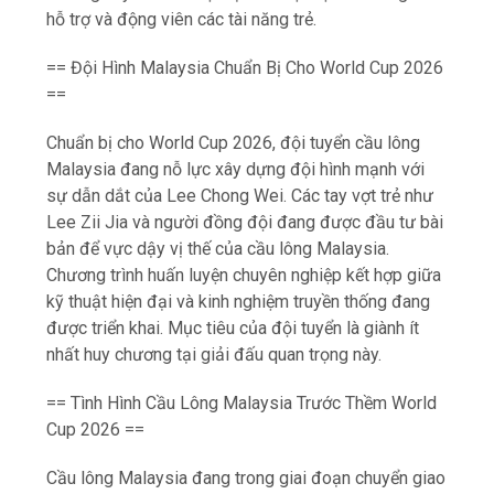
hỗ trợ và động viên các tài năng trẻ.
== Đội Hình Malaysia Chuẩn Bị Cho World Cup 2026
==
Chuẩn bị cho World Cup 2026, đội tuyển cầu lông
Malaysia đang nỗ lực xây dựng đội hình mạnh với
sự dẫn dắt của Lee Chong Wei. Các tay vợt trẻ như
Lee Zii Jia và người đồng đội đang được đầu tư bài
bản để vực dậy vị thế của cầu lông Malaysia.
Chương trình huấn luyện chuyên nghiệp kết hợp giữa
kỹ thuật hiện đại và kinh nghiệm truyền thống đang
được triển khai. Mục tiêu của đội tuyển là giành ít
nhất huy chương tại giải đấu quan trọng này.
== Tình Hình Cầu Lông Malaysia Trước Thềm World
Cup 2026 ==
Cầu lông Malaysia đang trong giai đoạn chuyển giao