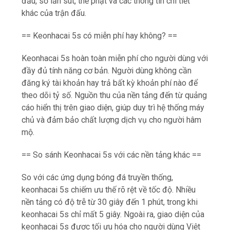
đấu, số lần sút, thẻ phạt và các thông tin chi tiết
khác của trận đấu.
== Keonhacai 5s có miễn phí hay không? ==
Keonhacai 5s hoàn toàn miễn phí cho người dùng với
đầy đủ tính năng cơ bản. Người dùng không cần
đăng ký tài khoản hay trả bất kỳ khoản phí nào để
theo dõi tỷ số. Nguồn thu của nền tảng đến từ quảng
cáo hiển thị trên giao diện, giúp duy trì hệ thống máy
chủ và đảm bảo chất lượng dịch vụ cho người hâm
mộ.
== So sánh Keonhacai 5s với các nền tảng khác ==
So với các ứng dụng bóng đá truyền thống,
keonhacai 5s chiếm ưu thế rõ rệt về tốc độ. Nhiều
nền tảng có độ trễ từ 30 giây đến 1 phút, trong khi
keonhacai 5s chỉ mất 5 giây. Ngoài ra, giao diện của
keonhacai 5s được tối ưu hóa cho người dùng Việt