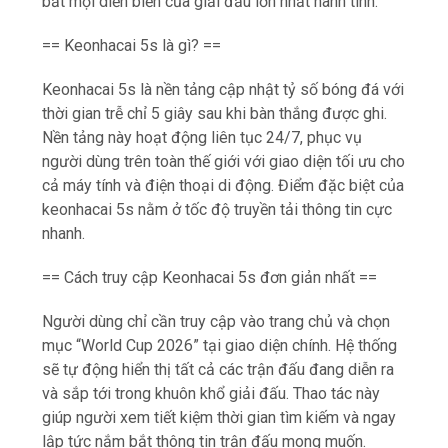
bắt mọi diễn biến của giải đấu lớn nhất hành tinh.
== Keonhacai 5s là gì? ==
Keonhacai 5s là nền tảng cập nhật tỷ số bóng đá với
thời gian trễ chỉ 5 giây sau khi bàn thắng được ghi.
Nền tảng này hoạt động liên tục 24/7, phục vụ
người dùng trên toàn thế giới với giao diện tối ưu cho
cả máy tính và điện thoại di động. Điểm đặc biệt của
keonhacai 5s nằm ở tốc độ truyền tải thông tin cực
nhanh.
== Cách truy cập Keonhacai 5s đơn giản nhất ==
Người dùng chỉ cần truy cập vào trang chủ và chọn
mục “World Cup 2026” tại giao diện chính. Hệ thống
sẽ tự động hiển thị tất cả các trận đấu đang diễn ra
và sắp tới trong khuôn khổ giải đấu. Thao tác này
giúp người xem tiết kiệm thời gian tìm kiếm và ngay
lập tức nắm bắt thông tin trận đấu mong muốn.