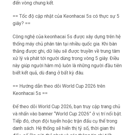
đến vòng chung kết.
== Tốc độ cập nhật của Keonhacai 5s có thực sự 5
giây? ==
Công nghệ của keonhacai 5s được xây dựng trên hệ
thống máy chủ phân tán tại nhiều quốc gia. Khi bàn
thắng được ghi, dữ liệu sẽ được truyền về trung tâm
xử lý và phát tới người dùng trong vòng 5 giây. Điều
này giúp người hâm mộ luôn là những người đầu tiên
biết kết quả, dù đang ở bất kỳ đâu.
== Hướng dẫn theo dõi World Cup 2026 trên
Keonhacai 5s ==
Để theo dõi World Cup 2026, bạn truy cập trang chủ
và nhấn vào banner “World Cup 2026” ở vị trí nổi bật.
Tiếp đó, chọn đội tuyển hoặc trận đấu cụ thể trong
danh sách. Hệ thống sẽ hiển thị tỷ số, thời gian thi