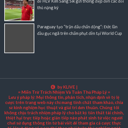
để HLV Kim Sang Sik gửi thông điệp đến các đối
thủ nặng ký
Paraguay tạo “trận đấu chấn động”: Đức lần
đầu gục ngã trên chấm phạt đền tại World Cup
by KLIVE
|
= Miễn Trừ Trách Nhiệm Và Tuân Thủ Pháp Lý =
Lưu ý pháp lý: Mọi thông tin, phân tích, nhận định về tỷ lệ
cược trên trang web này chỉ mang tính chất tham khảo, chia
sẻ kinh nghiệm học thuật và giải trí đơn thuần. Chúng tôi
không chịu trách nhiệm pháp lý cho bất kỳ tổn thất tài chính,
thiệt hại trực tiếp hoặc gián tiếp nào phát sinh từ việc người
chơi sử dụng thông tin từ bài viết để tham gia cá cược thực