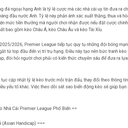
g đá ngoại hạng Anh là tỷ lệ cược mà các nhà cái uy tín đưa ra c
hàng đầu nước Anh. Tỷ lệ này phản ánh xác suất thắng, thua và hò
iện mức tiền thưởng mà người chơi nhận được nếu đặt cược chính 
hất bao gồm kèo Châu Á, kèo Châu Âu và kèo Tài Xỉu.
 2025/2026, Premier League tiếp tục quy tụ những đội bóng mạn
gắt từ top đầu đến vị trí trụ hạng. Điều này tạo nên bức tranh kèo
p, đòi hỏi người chơi phải có kiến thức chuyên sâu để đưa ra lự
 tục cập nhật tỷ lệ kèo trước mỗi trận đấu, thay đổi theo thông tin
ều yếu tố khác. Việc theo dõi sát sao biến động kèo sẽ giúp bạn
o Nhà Cái Premier League Phổ Biến ==
 (Asian Handicap) ===