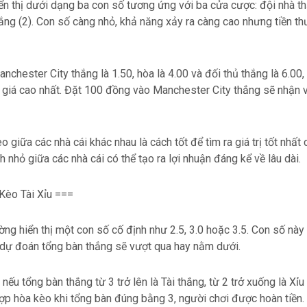
n thị dưới dạng ba con số tương ứng với ba cửa cược: đội nhà thắ
ắng (2). Con số càng nhỏ, khả năng xảy ra càng cao nhưng tiền t
anchester City thắng là 1.50, hòa là 4.00 và đối thủ thắng là 6.00
 giá cao nhất. Đặt 100 đồng vào Manchester City thắng sẽ nhận
o giữa các nhà cái khác nhau là cách tốt để tìm ra giá trị tốt nhất
h nhỏ giữa các nhà cái có thể tạo ra lợi nhuận đáng kể về lâu dài.
èo Tài Xỉu ===
ờng hiển thị một con số cố định như 2.5, 3.0 hoặc 3.5. Con số nà
 dự đoán tổng bàn thắng sẽ vượt qua hay nằm dưới.
, nếu tổng bàn thắng từ 3 trở lên là Tài thắng, từ 2 trở xuống là Xỉ
hợp hòa kèo khi tổng bàn đúng bằng 3, người chơi được hoàn tiền.