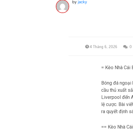
by
jacky
4 Tháng 6, 2026
0
= Kèo Nhà Cái 
Bóng đá ngoại h
cầu thủ xuất sắ
Liverpool đến A
lệ cược. Bài vi
ra quyết định 
== Kèo Nhà Cái