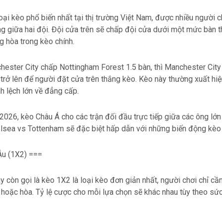
oại kèo phổ biến nhất tại thị trường Việt Nam, được nhiều người 
ng giữa hai đội. Đội cửa trên sẽ chấp đội cửa dưới một mức bàn t
g hòa trong kèo chính.
hester City chấp Nottingham Forest 1.5 bàn, thì Manchester City
 trở lên để người đặt cửa trên thắng kèo. Kèo này thường xuất hiệ
h lệch lớn về đẳng cấp.
2026, kèo Châu Á cho các trận đối đầu trực tiếp giữa các ông lớn
elsea vs Tottenham sẽ đặc biệt hấp dẫn với những biến động kèo 
Âu (1X2) ===
 còn gọi là kèo 1X2 là loại kèo đơn giản nhất, người chơi chỉ cầ
 hoặc hòa. Tỷ lệ cược cho mỗi lựa chọn sẽ khác nhau tùy theo sứ