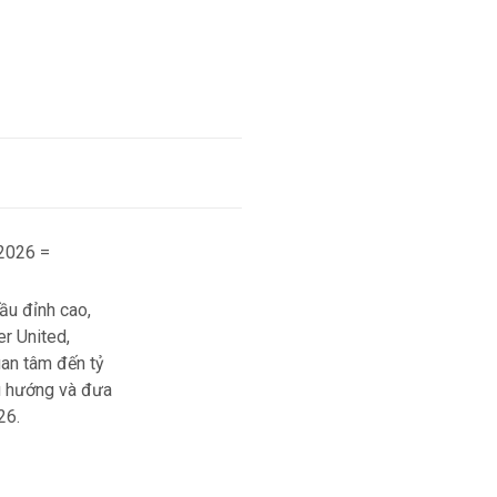
2026 =
ầu đỉnh cao,
er United,
uan tâm đến tỷ
xu hướng và đưa
26.