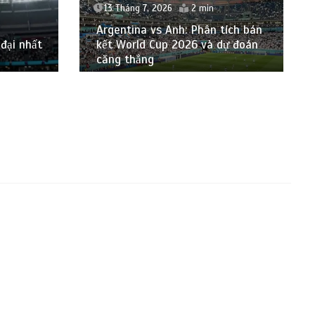
13 Tháng 7, 2026
2 min
Argentina vs Anh: Phân tích bán
đại nhất
kết World Cup 2026 và dự đoán
căng thẳng