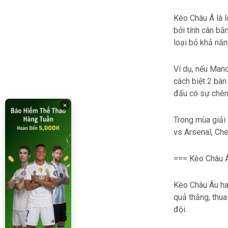
Kèo Châu Á là l
bởi tính cân bằ
loại bỏ khả năn
Ví dụ, nếu Manc
cách biệt 2 bàn
đấu có sự chên
×
Trong mùa giải 
vs Arsenal, Ch
=== Kèo Châu 
Kèo Châu Âu hay
quả thắng, thua
đội.