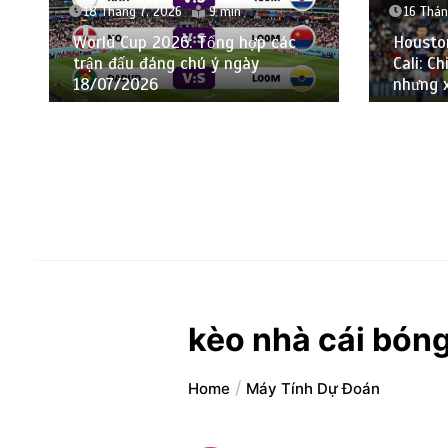
18 Tháng 7, 2026
9 min
16 Thán
World Cup 2026: Tổng hợp các
Housto
trận đấu đáng chú ý ngày
Cali: C
18/07/2026
nhưng 
kèo nhà cái bón
Home
Máy Tính Dự Đoán