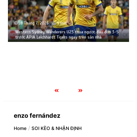
18 Tháng 7, 2026
9 min
Western Sydney Wanderers U23 thua ngược đau đớn 3-5
trước APIA Leichhardt Tigers ngay trên sân nhà
enzo fernández
Home
SOI KÈO & NHẬN ĐỊNH