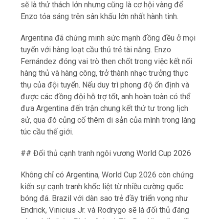
sẽ là thử thách lớn nhưng cũng là cơ hội vàng để
Enzo tỏa sáng trên sân khấu lớn nhất hành tinh.
Argentina đã chứng minh sức mạnh đồng đều ở mọi
tuyến với hàng loạt cầu thủ trẻ tài năng. Enzo
Fernández đóng vai trò then chốt trong việc kết nối
hàng thủ và hàng công, trở thành nhạc trưởng thực
thụ của đội tuyển. Nếu duy trì phong độ ổn định và
được các đồng đội hỗ trợ tốt, anh hoàn toàn có thể
đưa Argentina đến trận chung kết thứ tư trong lịch
sử, qua đó củng cố thêm di sản của mình trong làng
túc cầu thế giới.
## Đối thủ cạnh tranh ngôi vương World Cup 2026
Không chỉ có Argentina, World Cup 2026 còn chứng
kiến sự cạnh tranh khốc liệt từ nhiều cường quốc
bóng đá. Brazil với dàn sao trẻ đầy triển vọng như
Endrick, Vinicius Jr. và Rodrygo sẽ là đối thủ đáng