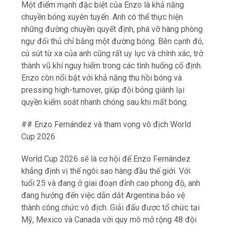
Một điểm mạnh đặc biệt của Enzo là khả năng
chuyền bóng xuyên tuyến. Anh có thể thực hiện
những đường chuyền quyết định, phá vỡ hàng phòng
ngự đối thủ chỉ bằng một đường bóng. Bên cạnh đó,
cú sút từ xa của anh cũng rất uy lực và chính xác, trở
thành vũ khí nguy hiểm trong các tình huống cố định.
Enzo còn nổi bật với khả năng thu hồi bóng và
pressing high-turnover, giúp đội bóng giành lại
quyền kiểm soát nhanh chóng sau khi mất bóng.
## Enzo Fernández và tham vọng vô địch World
Cup 2026
World Cup 2026 sẽ là cơ hội để Enzo Fernández
khẳng định vị thế ngôi sao hàng đầu thế giới. Với
tuổi 25 và đang ở giai đoạn đỉnh cao phong độ, anh
đang hướng đến việc dẫn dắt Argentina bảo vệ
thành công chức vô địch. Giải đấu được tổ chức tại
Mỹ, Mexico và Canada với quy mô mở rộng 48 đội