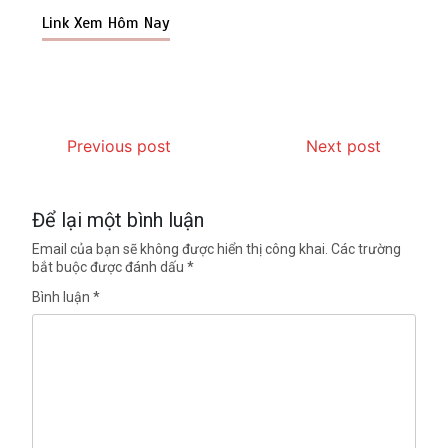
Link Xem Hôm Nay
Previous post
Next post
Để lại một bình luận
Email của bạn sẽ không được hiển thị công khai.
Các trường
bắt buộc được đánh dấu
*
Bình luận
*