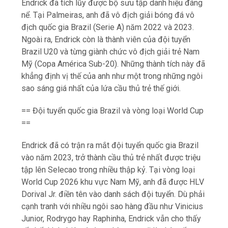
Endrick đã tích lũy được bộ sưu tập danh hiệu đáng
nể. Tại Palmeiras, anh đã vô địch giải bóng đá vô
địch quốc gia Brazil (Serie A) năm 2022 và 2023.
Ngoài ra, Endrick còn là thành viên của đội tuyển
Brazil U20 và từng giành chức vô địch giải trẻ Nam
Mỹ (Copa América Sub-20). Những thành tích này đã
khẳng định vị thế của anh như một trong những ngôi
sao sáng giá nhất của lứa cầu thủ trẻ thế giới.
== Đội tuyển quốc gia Brazil và vòng loại World Cup
==
Endrick đã có trận ra mắt đội tuyển quốc gia Brazil
vào năm 2023, trở thành cầu thủ trẻ nhất được triệu
tập lên Selecao trong nhiều thập kỷ. Tại vòng loại
World Cup 2026 khu vực Nam Mỹ, anh đã được HLV
Dorival Jr. điền tên vào danh sách đội tuyển. Dù phải
cạnh tranh với nhiều ngôi sao hàng đầu như Vinicius
Junior, Rodrygo hay Raphinha, Endrick vẫn cho thấy