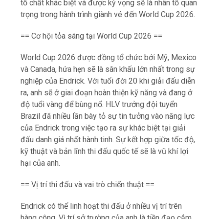
tố chất khác biệt và được kỳ vọng sẽ là nhân tố quan
trọng trong hành trình giành vé đến World Cup 2026.
== Cơ hội tỏa sáng tại World Cup 2026 ==
World Cup 2026 được đồng tổ chức bởi Mỹ, Mexico
và Canada, hứa hẹn sẽ là sân khấu lớn nhất trong sự
nghiệp của Endrick. Với tuổi đời 20 khi giải đấu diễn
ra, anh sẽ ở giai đoạn hoàn thiện kỹ năng và đang ở
độ tuổi vàng để bùng nổ. HLV trưởng đội tuyển
Brazil đã nhiều lần bày tỏ sự tin tưởng vào năng lực
của Endrick trong việc tạo ra sự khác biệt tại giải
đấu danh giá nhất hành tinh. Sự kết hợp giữa tốc độ,
kỹ thuật và bản lĩnh thi đấu quốc tế sẽ là vũ khí lợi
hại của anh.
== Vị trí thi đấu và vai trò chiến thuật ==
Endrick có thể linh hoạt thi đấu ở nhiều vị trí trên
hàng công. Vị trí sở trường của anh là tiền đạo cắm,