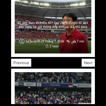
Paraguay tạo “trận đấu chấn động”: Đức lần đầu
ĐT Việt Nam khởi đầu AFF Cup 2026: Cơ hội để HLV
SLNA và Thể Công Viettel tranh ngôi vương U21
Singapore chốt danh sách AFF Cup 2026: Chỉ 2
gục ngã trên chấm phạt đền tại World Cup
Kim Sang Sik gửi thông điệp đến các đối thủ nặng
Cú sốc Paraguay: Người Đức lần đầu quỵ ngã trên
Quốc gia 2026: Hai “ông lớn” đặt một chân lên
tiền đạo, lộ rõ ý đồ “đổ bê tông” trước ĐT Việt
Metalist 1925 Kharkiv vs Schalke 04: Ai thắng
Man City âm thầm xây dựng đế chế tương lai:
trong trận giao hữu cuối cùng mùa hè?
Bouaddi và những viên ngọc thô
chấm luân lưu World Cup
Nam
đỉnh
ký
by
jacky
23 Tháng 7, 2026
5 min
2 tuần
by
by
by
by
by
by
jacky
jacky
jacky
jacky
jacky
jacky
24 Tháng 7, 2026
22 Tháng 7, 2026
23 Tháng 7, 2026
21 Tháng 7, 2026
21 Tháng 7, 2026
21 Tháng 7, 2026
8 min
9 min
7 min
7 min
6 min
7 min
2 tuần
2 tuần
2 tuần
2 tuần
2 tuần
2 tuần
Previous
Next