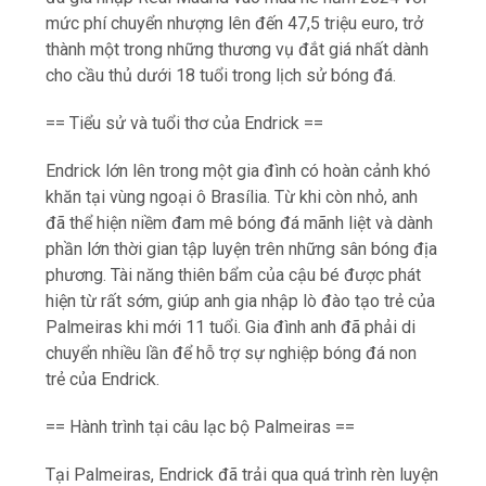
mức phí chuyển nhượng lên đến 47,5 triệu euro, trở
thành một trong những thương vụ đắt giá nhất dành
cho cầu thủ dưới 18 tuổi trong lịch sử bóng đá.
== Tiểu sử và tuổi thơ của Endrick ==
Endrick lớn lên trong một gia đình có hoàn cảnh khó
khăn tại vùng ngoại ô Brasília. Từ khi còn nhỏ, anh
đã thể hiện niềm đam mê bóng đá mãnh liệt và dành
phần lớn thời gian tập luyện trên những sân bóng địa
phương. Tài năng thiên bẩm của cậu bé được phát
hiện từ rất sớm, giúp anh gia nhập lò đào tạo trẻ của
Palmeiras khi mới 11 tuổi. Gia đình anh đã phải di
chuyển nhiều lần để hỗ trợ sự nghiệp bóng đá non
trẻ của Endrick.
== Hành trình tại câu lạc bộ Palmeiras ==
Tại Palmeiras, Endrick đã trải qua quá trình rèn luyện