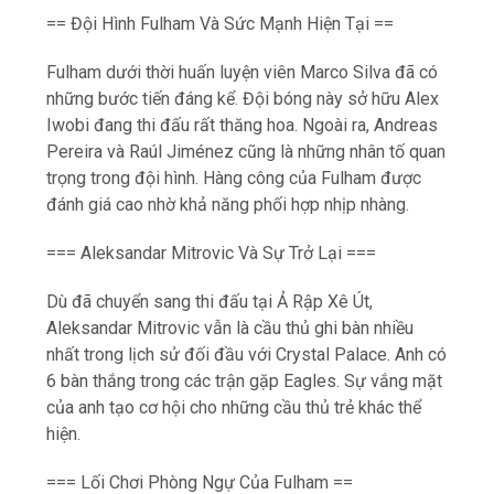
== Đội Hình Fulham Và Sức Mạnh Hiện Tại ==
Fulham dưới thời huấn luyện viên Marco Silva đã có
những bước tiến đáng kể. Đội bóng này sở hữu Alex
Iwobi đang thi đấu rất thăng hoa. Ngoài ra, Andreas
Pereira và Raúl Jiménez cũng là những nhân tố quan
trọng trong đội hình. Hàng công của Fulham được
đánh giá cao nhờ khả năng phối hợp nhịp nhàng.
=== Aleksandar Mitrovic Và Sự Trở Lại ===
Dù đã chuyển sang thi đấu tại Ả Rập Xê Út,
Aleksandar Mitrovic vẫn là cầu thủ ghi bàn nhiều
nhất trong lịch sử đối đầu với Crystal Palace. Anh có
6 bàn thắng trong các trận gặp Eagles. Sự vắng mặt
của anh tạo cơ hội cho những cầu thủ trẻ khác thể
hiện.
=== Lối Chơi Phòng Ngự Của Fulham ==