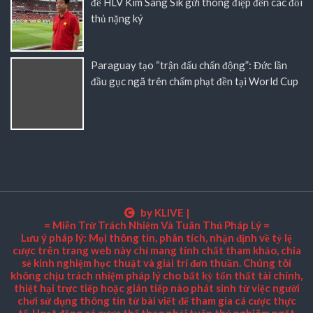
để HLV Kim Sang Sik gửi thông điệp đến các đối
thủ nặng ký
Paraguay tạo “trận đấu chấn động”: Đức lần
đầu gục ngã trên chấm phạt đền tại World Cup
by KLIVE
|
= Miễn Trừ Trách Nhiệm Và Tuân Thủ Pháp Lý =
Lưu ý pháp lý: Mọi thông tin, phân tích, nhận định về tỷ lệ
cược trên trang web này chỉ mang tính chất tham khảo, chia
sẻ kinh nghiệm học thuật và giải trí đơn thuần. Chúng tôi
không chịu trách nhiệm pháp lý cho bất kỳ tổn thất tài chính,
thiệt hại trực tiếp hoặc gián tiếp nào phát sinh từ việc người
chơi sử dụng thông tin từ bài viết để tham gia cá cược thực