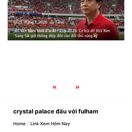
23 Tháng 7, 2026
7 min
ĐT Việt Nam khởi đầu AFF Cup 2026: Cơ hội để HLV Kim
Sang Sik gửi thông điệp đến các đối thủ nặng ký
crystal palace đấu với fulham
Home
Link Xem Hôm Nay