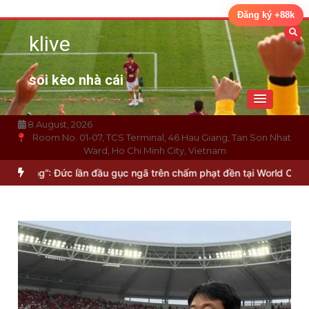
Skip
Đăng ký +88k
to
klive
content
soi kèo nhà cái
8 August, 2026
Room No. 01-07, TCS Terminal, 46 Hau Giang, Tan Son Nhat
Ward, Ho Chi Minh City, Vietnam
Đức lần đầu gục ngã trên chấm phạt đền tại World Cup
SLNA và Thể