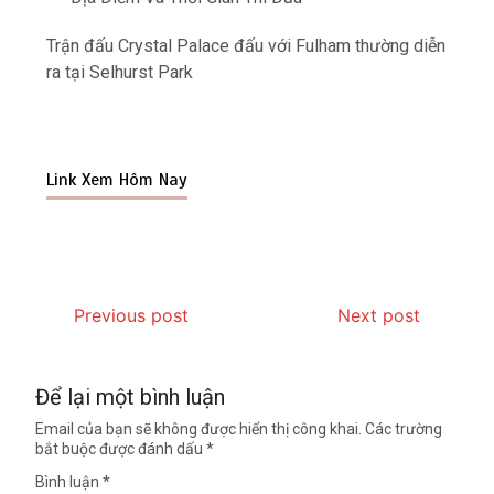
Trận đấu Crystal Palace đấu với Fulham thường diễn
ra tại Selhurst Park
Link Xem Hôm Nay
Previous post
Next post
Để lại một bình luận
Email của bạn sẽ không được hiển thị công khai.
Các trường
bắt buộc được đánh dấu
*
Bình luận
*