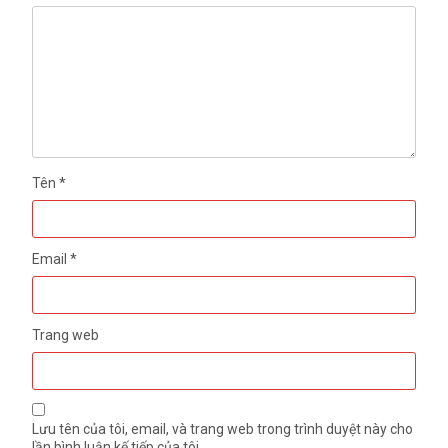
Tên
*
Email
*
Trang web
Lưu tên của tôi, email, và trang web trong trình duyệt này cho
lần bình luận kế tiếp của tôi.