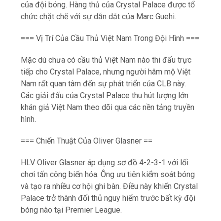
của đội bóng. Hàng thủ của Crystal Palace được tổ
chức chặt chẽ với sự dẫn dắt của Marc Guehi.
=== Vị Trí Của Cầu Thủ Việt Nam Trong Đội Hình ===
Mặc dù chưa có cầu thủ Việt Nam nào thi đấu trực
tiếp cho Crystal Palace, nhưng người hâm mộ Việt
Nam rất quan tâm đến sự phát triển của CLB này.
Các giải đấu của Crystal Palace thu hút lượng lớn
khán giả Việt Nam theo dõi qua các nền tảng truyền
hình.
=== Chiến Thuật Của Oliver Glasner ==
HLV Oliver Glasner áp dụng sơ đồ 4-2-3-1 với lối
chơi tấn công biến hóa. Ông ưu tiên kiểm soát bóng
và tạo ra nhiều cơ hội ghi bàn. Điều này khiến Crystal
Palace trở thành đối thủ nguy hiểm trước bất kỳ đội
bóng nào tại Premier League.