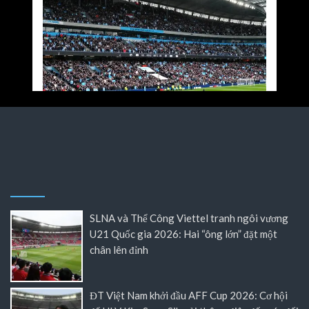
SLNA và Thể Công Viettel tranh ngôi vương
U21 Quốc gia 2026: Hai “ông lớn” đặt một
chân lên đỉnh
ĐT Việt Nam khởi đầu AFF Cup 2026: Cơ hội