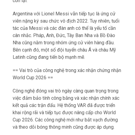
còn lại.
Argentina với Lionel Messi vẫn tiếp tục là ứng cử
viên nặng ký sau chức vô địch 2022. Tuy nhiên, tuổi
tác của Messi và các đàn anh có thể là yếu tố cần
cân nhắc. Pháp, Anh, Đức, Tây Ban Nha và Bồ Đào
Nha cũng nằm trong nhóm ứng cử viên hàng đầu.
Bên cạnh đó, một số đội tuyển châu Á và châu Mỹ
Latinh cũng đang tiến bộ mạnh mẽ.
== Vai trò của công nghệ trong xác nhận chứng nhận
World Cup 2026 ==
Công nghệ đóng vai trò ngày càng quan trọng trong
việc đảm bảo tính công bằng và xác nhận chính xác
kết quả các trận đấu. Hệ thống VAR đã được triển
khai rộng rãi và tiếp tục được nâng cấp cho World
Cup 2026. Các công nghệ mới như bắt vạch đường
và theo dõi bóng thông minh cũng được áp dụng.