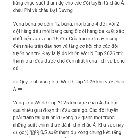
hàng chục suất tham dự cho các đội tuyển từ châu Á,
châu Phi và châu Đại Dương.
Vòng bảng sẽ gồm 12 bảng, mỗi bảng 4 đội, với 2
đội hàng đầu mỗi bảng cùng 8 đội hạng ba xuất sắc
nhất tiến vào vòng 16 đội. Cấu trúc mới này mang
đến nhiều trận đấu hơn và tăng cơ hội cho các đội
tuyển non trẻ. Đây là lý do khiến World Cup 2026 trở
thành giải đấu được chờ đón nhất trong lịch sử bóng
đá.
== Quy trình vòng loại World Cup 2026 khu vực châu
Á ==
Vòng loại World Cup 2026 khu vực châu Á đã trải
qua nhiều giai đoạn thi đấu cam go. Các đội tuyển
phải tranh tài qua nhiều vòng để giành một trong
những suất chính thức dành cho châu Á. Khu vực này
được分配的 8,5 suất tham dự vòng chung kết, tăng