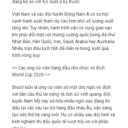
đáng kể so với 4,5 suất ở kỳ trước.
Việt Nam và các đội tuyển Đông Nam Á có cơ hội
cạnh tranh suất tham dự cao hơn nhờ số lượng suất
tăng lên. Tuy nhiên, hành trình vẫn vô cùng gian nan
khi phải đối mặt với những cường quốc bóng đá như
Nhật Bản, Hàn Quốc, Iran, Saudi Arabia hay Australia.
Nhiều trận đấu kịch tính đã diễn ra trong suốt quá
trình vòng loại.
== Các ứng cử viên hàng đầu cho chức vô địch
World Cup 2026 ==
Brazil luôn là ứng cử viên số một cho ngôi vô địch
với dàn cầu thủ tài năng và lịch sử vinh quang. Đội
tuyển Nam Mỹ này sở hữu nhiều ngôi sao đang thi
đấu tại các câu lạc bộ hàng đầu châu Âu, sẵn sàng
tạo nên thế hệ vàng mới. Họ có chiều sâu đội hình và
kinh nghiệm thi đấu quốc tế vượt trội so với phần