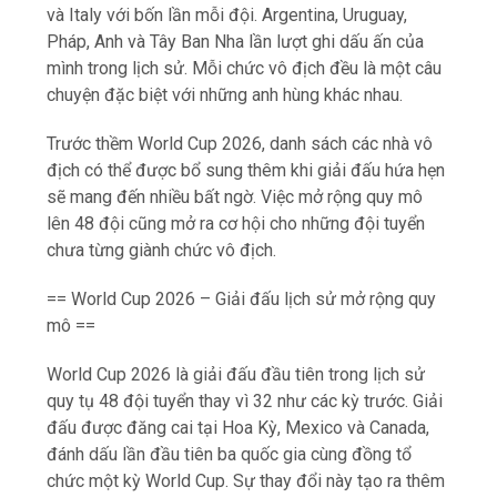
và Italy với bốn lần mỗi đội. Argentina, Uruguay,
Pháp, Anh và Tây Ban Nha lần lượt ghi dấu ấn của
mình trong lịch sử. Mỗi chức vô địch đều là một câu
chuyện đặc biệt với những anh hùng khác nhau.
Trước thềm World Cup 2026, danh sách các nhà vô
địch có thể được bổ sung thêm khi giải đấu hứa hẹn
sẽ mang đến nhiều bất ngờ. Việc mở rộng quy mô
lên 48 đội cũng mở ra cơ hội cho những đội tuyển
chưa từng giành chức vô địch.
== World Cup 2026 – Giải đấu lịch sử mở rộng quy
mô ==
World Cup 2026 là giải đấu đầu tiên trong lịch sử
quy tụ 48 đội tuyển thay vì 32 như các kỳ trước. Giải
đấu được đăng cai tại Hoa Kỳ, Mexico và Canada,
đánh dấu lần đầu tiên ba quốc gia cùng đồng tổ
chức một kỳ World Cup. Sự thay đổi này tạo ra thêm