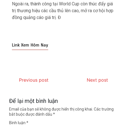
Ngoài ra, thành công tại World Cup còn thúc đẩy giá
trị thương hiệu các cầu thủ lên cao, mở ra cơ hội hợp
đồng quảng cáo giá trị. Đ
Link Xem Hôm Nay
Previous post
Next post
Để lại một bình luận
Email của bạn sẽ không được hiển thị công khai.
Các trường
bắt buộc được đánh dấu
*
Bình luận
*