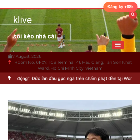
Skip
Đăng ký +88k
to
klive
content
soi kèo nhà cái
7 August, 2026
Room No. 01-07, TCS Terminal, 46 Hau Giang, Tan Son Nhat
Ward, Ho Chi Minh City, Vietnam
g”: Đức lần đầu gục ngã trên chấm phạt đền tại World Cup
SLNA và