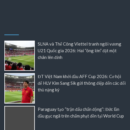
SLNA và Thể Công Viettel tranh ngôi vương
U21 Quốc gia 2026: Hai “ông lớn” đặt một
chân lên đỉnh
ĐT Việt Nam khởi đầu AFF Cup 2026: Cơ hội
để HLV Kim Sang Sik gửi thông điệp đến các đối
thủ nặng ký
Paraguay tạo “trận đấu chấn động”: Đức lần
đầu gục ngã trên chấm phạt đền tại World Cup