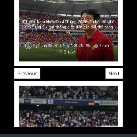
Paraguay tạo “trận đấu chấn động”: Đức lần đầu
ĐT Việt Nam khởi đầu AFF Cup 2026: Cơ hội để HLV
SLNA và Thể Công Viettel tranh ngôi vương U21
Singapore chốt danh sách AFF Cup 2026: Chỉ 2
gục ngã trên chấm phạt đền tại World Cup
Kim Sang Sik gửi thông điệp đến các đối thủ nặng
Cú sốc Paraguay: Người Đức lần đầu quỵ ngã trên
Quốc gia 2026: Hai “ông lớn” đặt một chân lên
tiền đạo, lộ rõ ý đồ “đổ bê tông” trước ĐT Việt
Metalist 1925 Kharkiv vs Schalke 04: Ai thắng
Man City âm thầm xây dựng đế chế tương lai:
trong trận giao hữu cuối cùng mùa hè?
Bouaddi và những viên ngọc thô
chấm luân lưu World Cup
Nam
đỉnh
ký
by
jacky
23 Tháng 7, 2026
5 min
3 tuần
by
by
by
by
by
by
jacky
jacky
jacky
jacky
jacky
jacky
24 Tháng 7, 2026
22 Tháng 7, 2026
23 Tháng 7, 2026
21 Tháng 7, 2026
21 Tháng 7, 2026
21 Tháng 7, 2026
8 min
9 min
7 min
7 min
6 min
7 min
3 tuần
3 tuần
3 tuần
3 tuần
3 tuần
3 tuần
Previous
Next