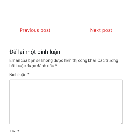
Previous post
Next post
Để lại một bình luận
Email của bạn sẽ không được hiển thị công khai.
Các trường
bắt buộc được đánh dấu
*
Bình luận
*
Tên
*