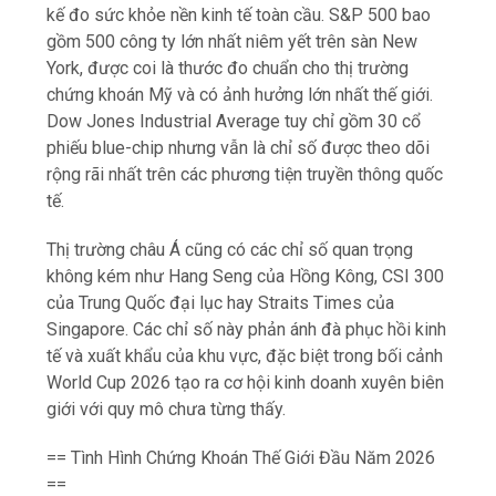
kế đo sức khỏe nền kinh tế toàn cầu. S&P 500 bao
gồm 500 công ty lớn nhất niêm yết trên sàn New
York, được coi là thước đo chuẩn cho thị trường
chứng khoán Mỹ và có ảnh hưởng lớn nhất thế giới.
Dow Jones Industrial Average tuy chỉ gồm 30 cổ
phiếu blue-chip nhưng vẫn là chỉ số được theo dõi
rộng rãi nhất trên các phương tiện truyền thông quốc
tế.
Thị trường châu Á cũng có các chỉ số quan trọng
không kém như Hang Seng của Hồng Kông, CSI 300
của Trung Quốc đại lục hay Straits Times của
Singapore. Các chỉ số này phản ánh đà phục hồi kinh
tế và xuất khẩu của khu vực, đặc biệt trong bối cảnh
World Cup 2026 tạo ra cơ hội kinh doanh xuyên biên
giới với quy mô chưa từng thấy.
== Tình Hình Chứng Khoán Thế Giới Đầu Năm 2026
==