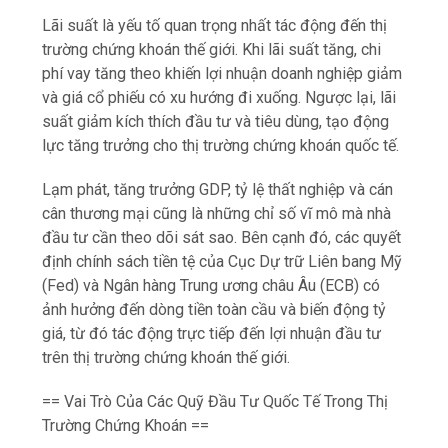
Lãi suất là yếu tố quan trọng nhất tác động đến thị
trường chứng khoán thế giới. Khi lãi suất tăng, chi
phí vay tăng theo khiến lợi nhuận doanh nghiệp giảm
và giá cổ phiếu có xu hướng đi xuống. Ngược lại, lãi
suất giảm kích thích đầu tư và tiêu dùng, tạo động
lực tăng trưởng cho thị trường chứng khoán quốc tế.
Lạm phát, tăng trưởng GDP, tỷ lệ thất nghiệp và cán
cân thương mại cũng là những chỉ số vĩ mô mà nhà
đầu tư cần theo dõi sát sao. Bên cạnh đó, các quyết
định chính sách tiền tệ của Cục Dự trữ Liên bang Mỹ
(Fed) và Ngân hàng Trung ương châu Âu (ECB) có
ảnh hưởng đến dòng tiền toàn cầu và biến động tỷ
giá, từ đó tác động trực tiếp đến lợi nhuận đầu tư
trên thị trường chứng khoán thế giới.
== Vai Trò Của Các Quỹ Đầu Tư Quốc Tế Trong Thị
Trường Chứng Khoán ==