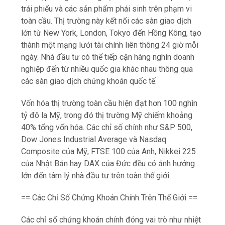
trái phiếu và các sản phẩm phái sinh trên phạm vi
toàn cầu. Thị trường này kết nối các sàn giao dịch
lớn từ New York, London, Tokyo đến Hồng Kông, tạo
thành một mạng lưới tài chính liên thông 24 giờ mỗi
ngày. Nhà đầu tư có thể tiếp cận hàng nghìn doanh
nghiệp đến từ nhiều quốc gia khác nhau thông qua
các sàn giao dịch chứng khoán quốc tế.
Vốn hóa thị trường toàn cầu hiện đạt hơn 100 nghìn
tỷ đô la Mỹ, trong đó thị trường Mỹ chiếm khoảng
40% tổng vốn hóa. Các chỉ số chính như S&P 500,
Dow Jones Industrial Average và Nasdaq
Composite của Mỹ, FTSE 100 của Anh, Nikkei 225
của Nhật Bản hay DAX của Đức đều có ảnh hưởng
lớn đến tâm lý nhà đầu tư trên toàn thế giới.
== Các Chỉ Số Chứng Khoán Chính Trên Thế Giới ==
Các chỉ số chứng khoán chính đóng vai trò như nhiệt