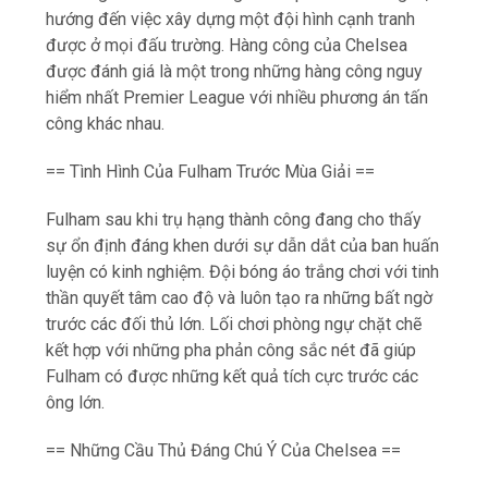
hướng đến việc xây dựng một đội hình cạnh tranh
được ở mọi đấu trường. Hàng công của Chelsea
được đánh giá là một trong những hàng công nguy
hiểm nhất Premier League với nhiều phương án tấn
công khác nhau.
== Tình Hình Của Fulham Trước Mùa Giải ==
Fulham sau khi trụ hạng thành công đang cho thấy
sự ổn định đáng khen dưới sự dẫn dắt của ban huấn
luyện có kinh nghiệm. Đội bóng áo trắng chơi với tinh
thần quyết tâm cao độ và luôn tạo ra những bất ngờ
trước các đối thủ lớn. Lối chơi phòng ngự chặt chẽ
kết hợp với những pha phản công sắc nét đã giúp
Fulham có được những kết quả tích cực trước các
ông lớn.
== Những Cầu Thủ Đáng Chú Ý Của Chelsea ==