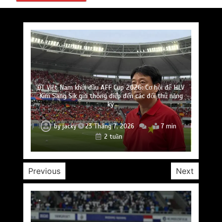
Paraguay tạo “trận đấu chấn động”: Đức lần đầu
ĐT Việt Nam khởi đầu AFF Cup 2026: Cơ hội để HLV
SLNA và Thể Công Viettel tranh ngôi vương U21
Singapore chốt danh sách AFF Cup 2026: Chỉ 2
gục ngã trên chấm phạt đền tại World Cup
Kim Sang Sik gửi thông điệp đến các đối thủ nặng
Cú sốc Paraguay: Người Đức lần đầu quỵ ngã trên
Quốc gia 2026: Hai “ông lớn” đặt một chân lên
tiền đạo, lộ rõ ý đồ “đổ bê tông” trước ĐT Việt
Metalist 1925 Kharkiv vs Schalke 04: Ai thắng
Man City âm thầm xây dựng đế chế tương lai:
trong trận giao hữu cuối cùng mùa hè?
Bouaddi và những viên ngọc thô
chấm luân lưu World Cup
Nam
đỉnh
ký
by
jacky
23 Tháng 7, 2026
5 min
2 tuần
by
by
by
by
by
by
jacky
jacky
jacky
jacky
jacky
jacky
24 Tháng 7, 2026
22 Tháng 7, 2026
23 Tháng 7, 2026
21 Tháng 7, 2026
21 Tháng 7, 2026
21 Tháng 7, 2026
8 min
9 min
7 min
7 min
6 min
7 min
2 tuần
2 tuần
2 tuần
3 tuần
3 tuần
3 tuần
Previous
Next