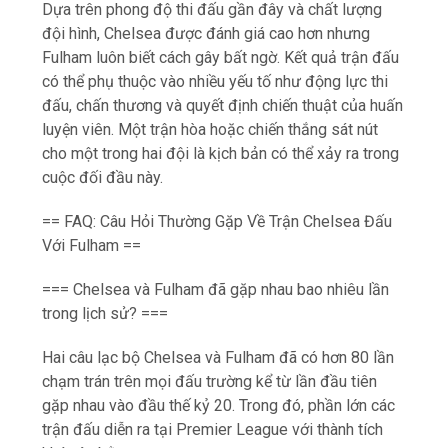
Dựa trên phong độ thi đấu gần đây và chất lượng
đội hình, Chelsea được đánh giá cao hơn nhưng
Fulham luôn biết cách gây bất ngờ. Kết quả trận đấu
có thể phụ thuộc vào nhiều yếu tố như động lực thi
đấu, chấn thương và quyết định chiến thuật của huấn
luyện viên. Một trận hòa hoặc chiến thắng sát nút
cho một trong hai đội là kịch bản có thể xảy ra trong
cuộc đối đầu này.
== FAQ: Câu Hỏi Thường Gặp Về Trận Chelsea Đấu
Với Fulham ==
=== Chelsea và Fulham đã gặp nhau bao nhiêu lần
trong lịch sử? ===
Hai câu lạc bộ Chelsea và Fulham đã có hơn 80 lần
chạm trán trên mọi đấu trường kể từ lần đầu tiên
gặp nhau vào đầu thế kỷ 20. Trong đó, phần lớn các
trận đấu diễn ra tại Premier League với thành tích