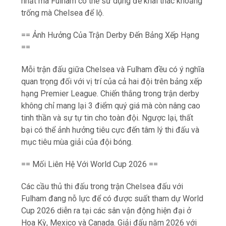
nhất mà Fulham có thể sử dụng để khai thác khoảng
trống mà Chelsea để lộ.
== Ảnh Hưởng Của Trận Derby Đến Bảng Xếp Hạng
==
Mỗi trận đấu giữa Chelsea và Fulham đều có ý nghĩa
quan trọng đối với vị trí của cả hai đội trên bảng xếp
hạng Premier League. Chiến thắng trong trận derby
không chỉ mang lại 3 điểm quý giá mà còn nâng cao
tinh thần và sự tự tin cho toàn đội. Ngược lại, thất
bại có thể ảnh hưởng tiêu cực đến tâm lý thi đấu và
mục tiêu mùa giải của đội bóng.
== Mối Liên Hệ Với World Cup 2026 ==
Các cầu thủ thi đấu trong trận Chelsea đấu với
Fulham đang nỗ lực để có được suất tham dự World
Cup 2026 diễn ra tại các sân vận động hiện đại ở
Hoa Kỳ, Mexico và Canada. Giải đấu năm 2026 với