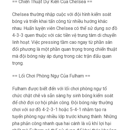
== Chiến Thuật Dự Kiến Của Chelsea ==
Chelsea thường nhập cuộc với đội hình kiểm soát
bóng và triển khai tấn công từ nhiều hướng khác
nhau. Huấn luyện viên Chelsea có thể sử dụng sơ đồ
4-3-3 quen thuộc với các tiền vệ trung tâm di chuyển
linh hoạt. Việc pressing tầm cao ngay từ phần sân
đối phương là một phần quan trọng trong chiến thuật
mà đội bóng này áp dụng trong các trận đấu quan
trọng.
== Lối Chơi Phòng Ngự Của Fulham ==
Fulham được biết đến với lối chơi phòng ngự tổ
chức chặt chẽ và sẵn sàng hy sinh bóng kiểm soát
để chờ đợi cơ hội phản công. Đội bóng này thường
chơi với sơ đồ 4-2-3-1 hoặc 5-4-1 nhằm tạo ra
tuyến phòng ngự nhiều lớp trước khung thành. Những
pha phản công nhanh qua hai cánh là vũ khí lợi hại