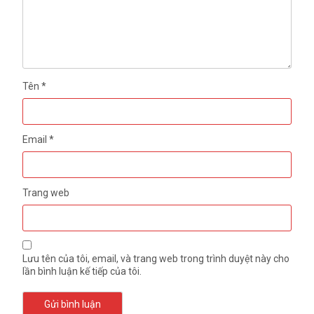
Tên
*
Email
*
Trang web
Lưu tên của tôi, email, và trang web trong trình duyệt này cho
lần bình luận kế tiếp của tôi.