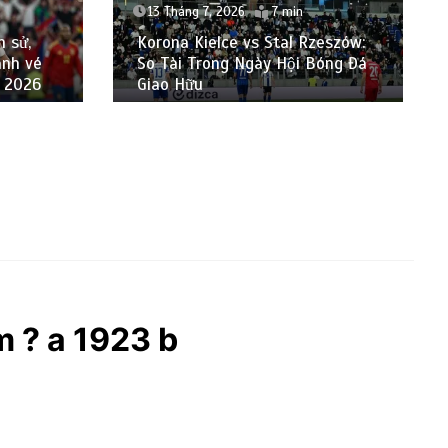
13 Tháng 7, 2026
7 min
h sử,
Korona Kielce vs Stal Rzeszów:
ành vé
So Tài Trong Ngày Hội Bóng Đá
p 2026
Giao Hữu
m ? a 1923 b