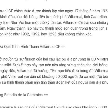
arreal CF chính thức được thành lập vào ngày 17 tháng 3 năm 192
hởi đầu của đội bóng đến từ thành phố Villarreal, tỉnh Castellón
 Ban Nha. Với hơn một thế kỷ tồn tại, Villarreal đã trải qua nhiều
trầm. Ngày thành lập này trở thành mốc son quan trọng trong lịch 
họn khác như 1932, 1392, hay 1293 đều không chính xác.
 Quá Trình Hình Thành Villarreal CF ==
hởi nguồn từ sự fusion của hai câu lạc bộ địa phương là CD Villarr
stelló. Sự kết hợp này tạo nên nền tảng vững chắc cho đội bóng
ngày đầu, Villarreal đã hướng đến mục tiêu đưa bóng đá Villarre
 phố Villarreal với dân số khoảng 50.000 người đã có một đội bó
h sử hình thành phản ánh tinh thần đoàn kết của người dân địa ph
g Estadio de la Cerámica ==
erámica là sân nhà của Villarreal CF với sức chứa khoảng 23.000