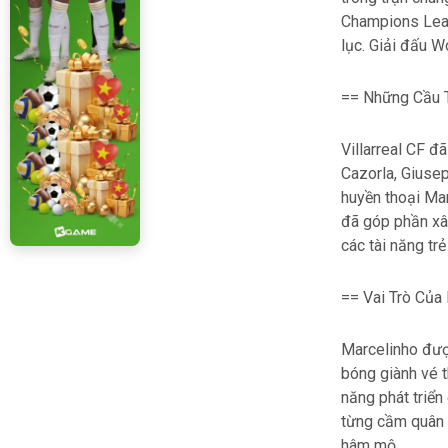
Champions Leagu
lục. Giải đấu W
== Những Cầu T
Villarreal CF đ
Cazorla, Giusep
huyền thoại Mar
đã góp phần xâ
các tài năng trẻ 
== Vai Trò Của
Marcelinho được
bóng giành vé 
năng phát triển
từng cầm quân t
hâm mộ.