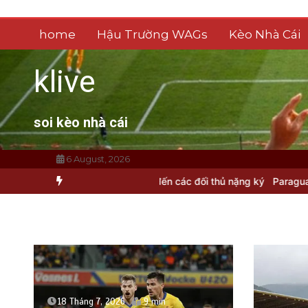
Skip
to
home
Hậu Trường WAGs
Kèo Nhà Cái
content
klive
soi kèo nhà cái
6 August, 2026
thông điệp đến các đối thủ nặng ký
Paraguay tạo “trận đấu chấn đ
18 Tháng 7, 2026
9 min