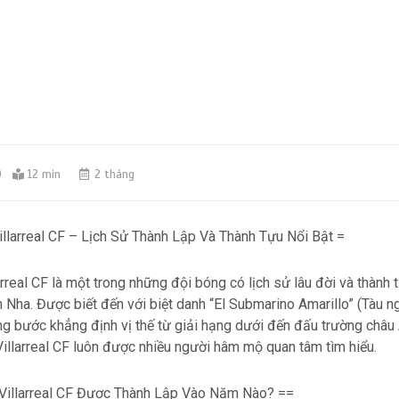
0
12 min
2 tháng
illarreal CF – Lịch Sử Thành Lập Và Thành Tựu Nổi Bật =
arreal CF là một trong những đội bóng có lịch sử lâu đời và thành
n Nha. Được biết đến với biệt danh “El Submarino Amarillo” (Tàu 
ừng bước khẳng định vị thế từ giải hạng dưới đến đấu trường châu 
illarreal CF luôn được nhiều người hâm mộ quan tâm tìm hiểu.
Villarreal CF Được Thành Lập Vào Năm Nào? ==