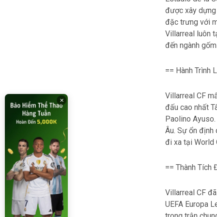
được xây dựng v
đặc trưng với m
Villarreal luôn
đến ngành gốm s
== Hành Trình 
Villarreal CF mấ
×
đấu cao nhất Tâ
Paolino Ayuso. 
Âu. Sự ổn định
đi xa tại World
== Thành Tích 
Villarreal CF đ
UEFA Europa Le
trong trận chun