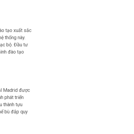
ào tạo xuất sắc
hệ thống này.
lạc bộ. Đầu tư
hình đào tạo
eal Madrid được
h phát triển
u thành tựu
thể bù đắp quy