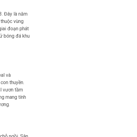
3. Đây là năm
, thuộc vùng
 giai đoạn phát
sử bóng đá khu
eal và
 con thuyền.
al vươn tầm
ng mang tính
ương.
 chỗ ngồi. Sân