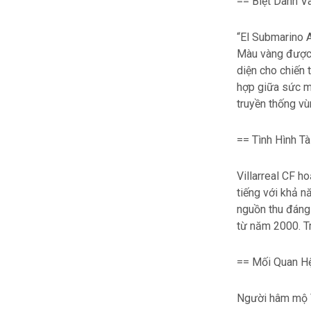
== Biệt Danh V
“El Submarino A
Màu vàng được 
diện cho chiến 
hợp giữa sức m
truyền thống vù
== Tình Hình Tà
Villarreal CF h
tiếng với khả n
nguồn thu đáng 
từ năm 2000. Tr
== Mối Quan Hệ
Người hâm mộ V