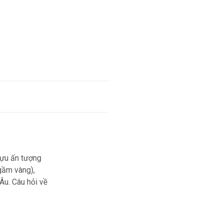
 tựu ấn tượng
ngầm vàng),
Âu. Câu hỏi về