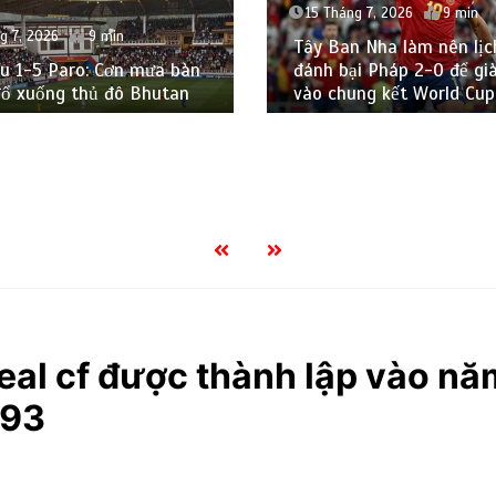
15 Tháng 7, 2026
9 min
g 7, 2026
9 min
Tây Ban Nha làm nên lịc
u 1-5 Paro: Cơn mưa bàn
đánh bại Pháp 2-0 để gi
đổ xuống thủ đô Bhutan
vào chung kết World Cu
real cf được thành lập vào nă
293