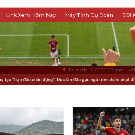
Link Xem Hôm Nay
Máy Tính Dự Đoán
SOI 
Room No. 01-07, TCS Terminal, 46 
ộng”: Đức lần đầu gục ngã trên chấm phạt đền tại World Cup
SLNA 