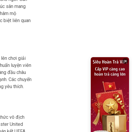
trúc sân mang
i hâm mộ
c biệt liên quan
lên chơi giải
×
huấn luyện viên
hàng đầu châu
ạnh. Các chuyến
g yêu thích.
 chức vô địch
ster United
 bán kết UEFA