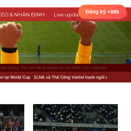
Đăng ký +88k
KÈO & NHẬN ĐỊNH
Live updates
Hau Giang, Tan Son Nhat Ward, Ho Chi Minh City, Vietnam
và Thể Công Viettel tranh ngôi vương U21 Quốc gia 2026: Hai “ông 