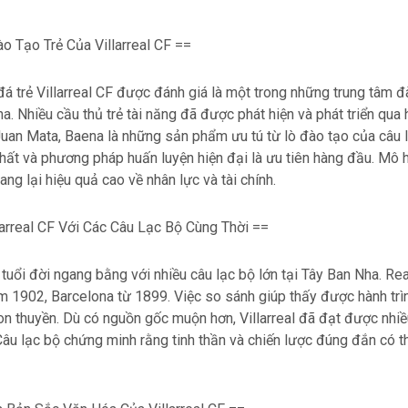
o Tạo Trẻ Của Villarreal CF ==
á trẻ Villarreal CF được đánh giá là một trong những trung tâm đ
a. Nhiều cầu thủ trẻ tài năng đã được phát hiện và phát triển qua 
Juan Mata, Baena là những sản phẩm ưu tú từ lò đào tạo của câu 
hất và phương pháp huấn luyện hiện đại là ưu tiên hàng đầu. Mô 
ang lại hiệu quả cao về nhân lực và tài chính.
larreal CF Với Các Câu Lạc Bộ Cùng Thời ==
ó tuổi đời ngang bằng với nhiều câu lạc bộ lớn tại Tây Ban Nha. R
m 1902, Barcelona từ 1899. Việc so sánh giúp thấy được hành trìn
n thuyền. Dù có nguồn gốc muộn hơn, Villarreal đã đạt được nhiề
âu lạc bộ chứng minh rằng tinh thần và chiến lược đúng đắn có 