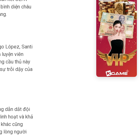
 bình diện châu
áng.
ego López, Santi
 luyện viên
ng cầu thủ này
sự trỗi dậy của
ng dẫn dắt đội
inh hoạt và khả
g khác cũng
ng lòng người