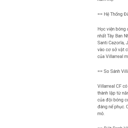
== Hệ Thống Đà
Học viện bóng đ
nhất Tây Ban Nh
Santi Cazorla, 
vào cơ sở vật c
của Villarreal m
== So Sánh Vil
Villarreal CF c
thành lập từ nă
của đội bóng co
đáng nể phục. C
mô.