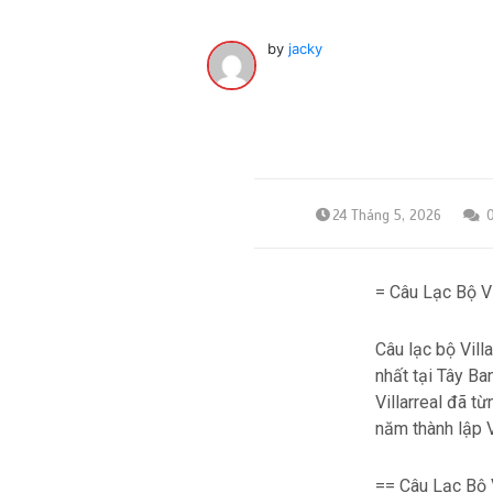
by
jacky
24 Tháng 5, 2026
= Câu Lạc Bộ V
Câu lạc bộ Vill
nhất tại Tây Ba
Villarreal đã t
năm thành lập V
== Câu Lạc Bộ 