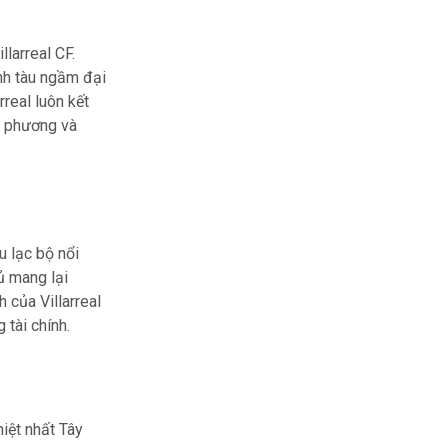
larreal CF.
nh tàu ngầm đại
rreal luôn kết
a phương và
u lạc bộ nổi
ủ mang lại
 của Villarreal
 tài chính.
iệt nhất Tây