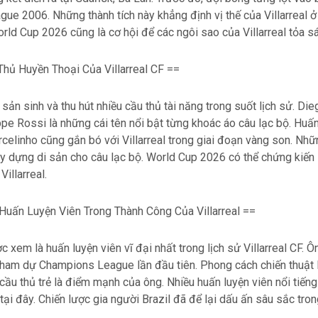
e 2006. Những thành tích này khẳng định vị thế của Villarreal ở
orld Cup 2026 cũng là cơ hội để các ngôi sao của Villarreal tỏa s
hủ Huyền Thoại Của Villarreal CF ==
ã sản sinh và thu hút nhiều cầu thủ tài năng trong suốt lịch sử. Di
pe Rossi là những cái tên nổi bật từng khoác áo câu lạc bộ. Huấn
celinho cũng gắn bó với Villarreal trong giai đoạn vàng son. Nhữ
y dựng di sản cho câu lạc bộ. World Cup 2026 có thể chứng kiến 
Villarreal.
 Huấn Luyện Viên Trong Thành Công Của Villarreal ==
 xem là huấn luyện viên vĩ đại nhất trong lịch sử Villarreal CF. Ô
tham dự Champions League lần đầu tiên. Phong cách chiến thuật l
 cầu thủ trẻ là điểm mạnh của ông. Nhiều huấn luyện viên nổi tiến
ại đây. Chiến lược gia người Brazil đã để lại dấu ấn sâu sắc tro