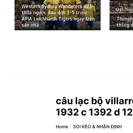
Western Sydney Wanderers U23
16 Thán
thua ngược đau đớn 3-5 trước
APIA Leichhardt Tigers ngay trên
Thimph
sân nhà
thắng 
câu lạc bộ villar
1932 c 1392 d 1
Home
SOI KÈO & NHẬN ĐỊNH