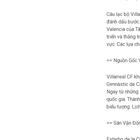
Câu lạc bộ Vill
đánh dấu bước k
Valencia của Tây
triển và thăng 
vực. Các lựa c
== Nguồn Gốc Và
Villarreal CF k
Gimnàstic de Ca
Ngay từ những 
quốc gia. Thành
biểu tượng. Lịc
== Sân Vận Độn
Estadio de la C