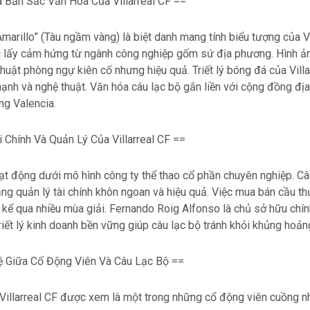
à Bản Sắc Văn Hóa Của Villarreal CF ==
marillo” (Tàu ngầm vàng) là biệt danh mang tính biểu tượng của Vil
lấy cảm hứng từ ngành công nghiệp gốm sứ địa phương. Hình ả
thuật phòng ngự kiên cố nhưng hiệu quả. Triết lý bóng đá của Villa
ạnh và nghệ thuật. Văn hóa câu lạc bộ gắn liền với cộng đồng đị
ng Valencia.
i Chính Và Quản Lý Của Villarreal CF ==
oạt động dưới mô hình công ty thể thao cổ phần chuyên nghiệp. Câ
ăng quản lý tài chính khôn ngoan và hiệu quả. Việc mua bán cầu th
kể qua nhiều mùa giải. Fernando Roig Alfonso là chủ sở hữu chính
iết lý kinh doanh bền vững giúp câu lạc bộ tránh khỏi khủng hoảng
 Giữa Cổ Động Viên Và Câu Lạc Bộ ==
illarreal CF được xem là một trong những cổ động viên cuồng nh