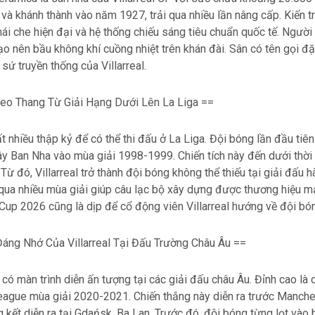
à khánh thành vào năm 1927, trải qua nhiều lần nâng cấp. Kiến 
ái che hiện đại và hệ thống chiếu sáng tiêu chuẩn quốc tế. Ngườ
 tạo nên bầu không khí cuồng nhiệt trên khán đài. Sân có tên gọi đặ
ứ truyền thống của Villarreal.
Leo Thang Từ Giải Hạng Dưới Lên La Liga ==
t nhiều thập kỷ để có thể thi đấu ở La Liga. Đội bóng lần đầu tiên 
y Ban Nha vào mùa giải 1998-1999. Chiến tích này đến dưới thời 
Từ đó, Villarreal trở thành đội bóng không thể thiếu tại giải đấu 
 qua nhiều mùa giải giúp câu lạc bộ xây dựng được thương hiệu m
 Cup 2026 cũng là dịp để cổ động viên Villarreal hướng về đội bón
Đáng Nhớ Của Villarreal Tại Đấu Trường Châu Âu ==
ã có màn trình diễn ấn tượng tại các giải đấu châu Âu. Đỉnh cao là
ague mùa giải 2020-2021. Chiến thắng này diễn ra trước Manche
g kết diễn ra tại Gdańsk, Ba Lan. Trước đó, đội bóng từng lọt vào