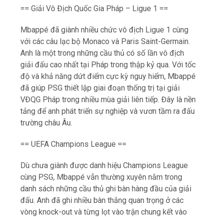
== Giải Vô Địch Quốc Gia Pháp – Ligue 1 ==
Mbappé đã giành nhiều chức vô địch Ligue 1 cùng
với các câu lạc bộ Monaco và Paris Saint-Germain.
Anh là một trong những cầu thủ có số lần vô địch
giải đấu cao nhất tại Pháp trong thập kỷ qua. Với tốc
độ và khả năng dứt điểm cực kỳ nguy hiểm, Mbappé
đã giúp PSG thiết lập giai đoạn thống trị tại giải
VĐQG Pháp trong nhiều mùa giải liên tiếp. Đây là nền
tảng để anh phát triển sự nghiệp và vươn tầm ra đấu
trường châu Âu.
== UEFA Champions League ==
Dù chưa giành được danh hiệu Champions League
cùng PSG, Mbappé vẫn thường xuyên nằm trong
danh sách những cầu thủ ghi bàn hàng đầu của giải
đấu. Anh đã ghi nhiều bàn thắng quan trọng ở các
vòng knock-out và từng lọt vào trận chung kết vào