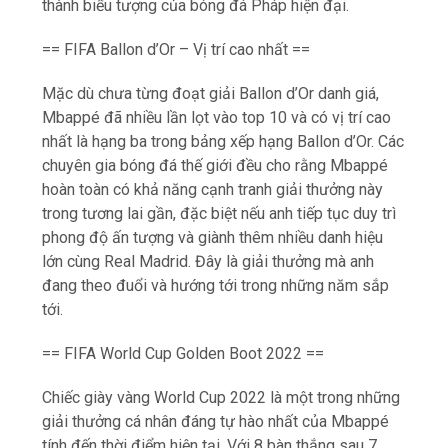
thành biểu tượng của bóng đá Pháp hiện đại.
== FIFA Ballon d’Or – Vị trí cao nhất ==
Mặc dù chưa từng đoạt giải Ballon d’Or danh giá,
Mbappé đã nhiều lần lọt vào top 10 và có vị trí cao
nhất là hạng ba trong bảng xếp hạng Ballon d’Or. Các
chuyên gia bóng đá thế giới đều cho rằng Mbappé
hoàn toàn có khả năng cạnh tranh giải thưởng này
trong tương lai gần, đặc biệt nếu anh tiếp tục duy trì
phong độ ấn tượng và giành thêm nhiều danh hiệu
lớn cùng Real Madrid. Đây là giải thưởng mà anh
đang theo đuổi và hướng tới trong những năm sắp
tới.
== FIFA World Cup Golden Boot 2022 ==
Chiếc giày vàng World Cup 2022 là một trong những
giải thưởng cá nhân đáng tự hào nhất của Mbappé
tính đến thời điểm hiện tại. Với 8 bàn thắng sau 7