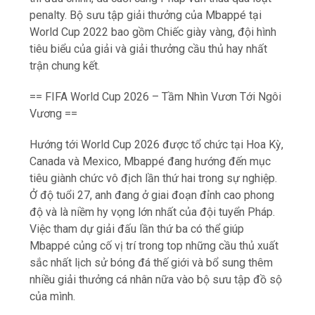
penalty. Bộ sưu tập giải thưởng của Mbappé tại
World Cup 2022 bao gồm Chiếc giày vàng, đội hình
tiêu biểu của giải và giải thưởng cầu thủ hay nhất
trận chung kết.
== FIFA World Cup 2026 – Tầm Nhìn Vươn Tới Ngôi
Vương ==
Hướng tới World Cup 2026 được tổ chức tại Hoa Kỳ,
Canada và Mexico, Mbappé đang hướng đến mục
tiêu giành chức vô địch lần thứ hai trong sự nghiệp.
Ở độ tuổi 27, anh đang ở giai đoạn đỉnh cao phong
độ và là niềm hy vọng lớn nhất của đội tuyển Pháp.
Việc tham dự giải đấu lần thứ ba có thể giúp
Mbappé củng cố vị trí trong top những cầu thủ xuất
sắc nhất lịch sử bóng đá thế giới và bổ sung thêm
nhiều giải thưởng cá nhân nữa vào bộ sưu tập đồ sộ
của mình.