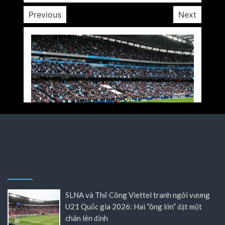
Previous
Next
SLNA và Thể Công Viettel tranh ngôi vương
U21 Quốc gia 2026: Hai “ông lớn” đặt một
chân lên đỉnh