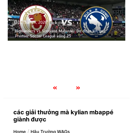
19 Tháng 7, 2026
6 min
Highlanders vs Scotland Mabvuku: Dự đoán kết quả
Premier Soccer League vòng 23
các giải thưởng mà kylian mbappé
giành được
Home
Hậu Trường WAGs