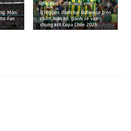
14 Tháng 7, 2026
11 min
ing: Màn
O’Higgins đánh bại Ñublense trên
ho Fan
chấm luân lưi, giành vé vào
chung kết Copa Chile 2026