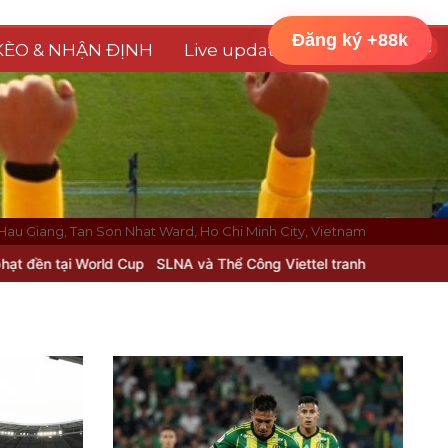
Đăng ký +88k
KÈO & NHẬN ĐỊNH
Live updates
Hau Giang, Tan Son Nhat Ward, Ho Chi Minh City, Vietnam
SLNA và Thể Công Viettel tranh ngôi vương U21 Quốc gia 2026: Ha