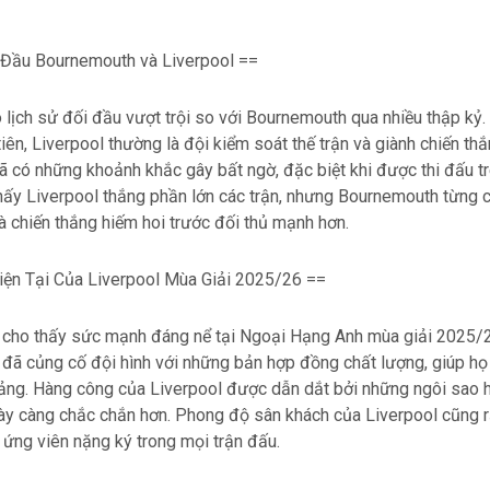
 Đầu Bournemouth và Liverpool ==
 lịch sử đối đầu vượt trội so với Bournemouth qua nhiều thập kỷ.
iên, Liverpool thường là đội kiểm soát thế trận và giành chiến thắ
 có những khoảnh khắc gây bất ngờ, đặc biệt khi được thi đấu tr
hấy Liverpool thắng phần lớn các trận, nhưng Bournemouth từng 
 chiến thắng hiếm hoi trước đối thủ mạnh hơn.
ện Tại Của Liverpool Mùa Giải 2025/26 ==
 cho thấy sức mạnh đáng nể tại Ngoại Hạng Anh mùa giải 2025/
đã củng cố đội hình với những bản hợp đồng chất lượng, giúp họ 
bảng. Hàng công của Liverpool được dẫn dắt bởi những ngôi sao h
gày càng chắc chắn hơn. Phong độ sân khách của Liverpool cũng r
à ứng viên nặng ký trong mọi trận đấu.