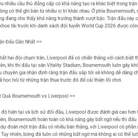
u nhiều cầu thủ đẳng cấp có khả năng tạo ra khác biệt trong trận
ông có thể ghi bàn từ nhiều vị trí khác nhau. Ở phía Bournemouth,
ọng đang cho thấy khả năng trưởng thành vượt bậc. Trận đấu này c
 khoe tài trước khi danh sách đội tuyển World Cup 2026 được côn
rận Đấu Gần Nhất ==
hất hai đội chạm trán, Liverpool đã có chiến thắng với cách biệt t
iên, khi thi đấu tại sân Vitality Stadium, Bournemouth luôn gây kh
u chuyên gia nhận định rằng trận đấu sắp tới sẽ không dễ dàng c
học hỏi từ những trận thua trước đó để cải thiện lối chơi.
 Quả Bournemouth vs Liverpool ==
độ hiện tại và lịch sử đối đầu, Liverpool được đánh giá cao hơn 
hiên, Bournemouth hoàn toàn có khả năng gây bất ngờ nếu thi đấu
dự đoán một trận đấu có nhiều bàn thắng, với Liverpool có phần 
. Tuy nhiên, bóng đá luôn có những bất ngờ mà không ai có thể lư