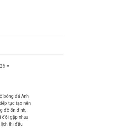
/26 =
mộ bóng đá Anh.
iếp tục tạo nên
g độ ổn định,
ai đội gặp nhau
lịch thi đấu