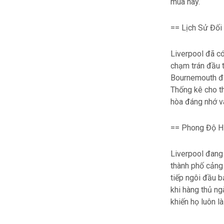
mùa này.
== Lịch Sử Đối
Liverpool đã có
chạm trán đầu t
Bournemouth đã
Thống kê cho t
hòa đáng nhớ và
== Phong Độ Hi
Liverpool đang
thành phố cảng 
tiếp ngôi đầu 
khi hàng thủ n
khiến họ luôn l