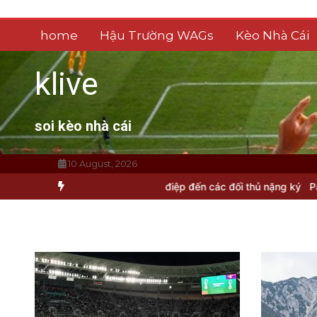
Skip
to
home
Hậu Trường WAGs
Kèo Nhà Cái
content
klive
soi kèo nhà cái
10 August, 2026
k gửi thông điệp đến các đối thủ nặng ký
Paraguay tạo “trận đấu