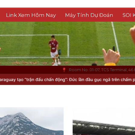
Link Xem Hôm Nay
Máy Tính Dự Đoán
SOI 
Room No. 01-07, TCS Terminal, 46 
 chấn động”: Đức lần đầu gục ngã trên chấm phạt đền tại World Cup