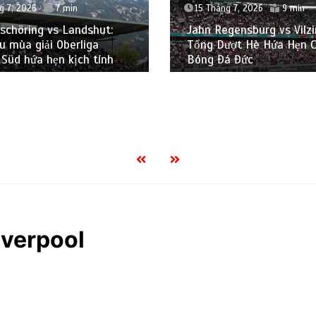
g 7, 2026
7 min
15 Tháng 7, 2026
9 min
schöring vs Landshut:
Jahn Regensburg vs Vilz
u mùa giải Oberliga
Tổng Dượt Hè Hứa Hẹn C
Süd hứa hẹn kịch tính
Bóng Đá Đức
iverpool