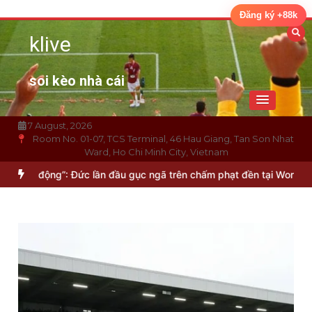
Skip
Đăng ký +88k
to
klive
content
soi kèo nhà cái
7 August, 2026
Room No. 01-07, TCS Terminal, 46 Hau Giang, Tan Son Nhat
Ward, Ho Chi Minh City, Vietnam
g”: Đức lần đầu gục ngã trên chấm phạt đền tại World Cup
SLNA và