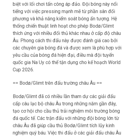
biệt với lối chơi tấn công áp đảo. Đội bóng này nổi
tiếng với việc pressing mạnh mẽ từ phần sân đối
phương và khả năng kiểm soát bóng ấn tượng. Hệ
thống chiến thuật linh hoạt cho phép Bodø/Glimt
thích ứng với nhiều đối thủ khác nhau ở cấp độ châu
Âu. Phong cách thi đấu này được đánh giá cao bởi
các chuyên gia bóng đá và được xem là phù hợp với
yêu cầu của bóng đá hiện đại, điều mà đội tuyển
quốc gia Na Uy có thể tận dụng cho kế hoạch World
Cup 2026.
== Bodø/Glimt trên đấu trường châu Âu ==
Bodø/Glimt đã có nhiều lần tham dự các giải đấu
cấp câu lạc bộ châu Âu trong những năm gần đây,
tạo cơ hội cho cầu thủ trải nghiệm môi trường bóng
đá quốc tế. Các trận đấu với những đội bóng lớn từ
châu Âu đã giúp cầu thủ Bodø/Glimt tích lũy kinh
nghiệm quý báu. Việc thi đấu ở các giải đấu châu Âu