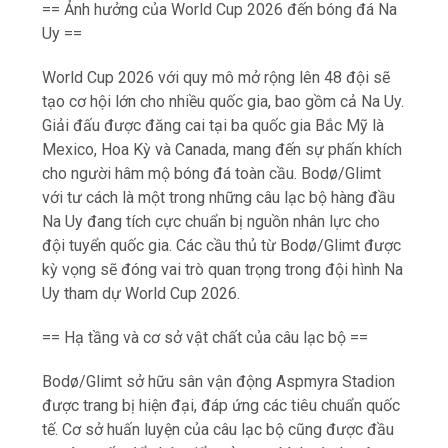
== Ảnh hưởng của World Cup 2026 đến bóng đá Na
Uy ==
World Cup 2026 với quy mô mở rộng lên 48 đội sẽ
tạo cơ hội lớn cho nhiều quốc gia, bao gồm cả Na Uy.
Giải đấu được đăng cai tại ba quốc gia Bắc Mỹ là
Mexico, Hoa Kỳ và Canada, mang đến sự phấn khích
cho người hâm mộ bóng đá toàn cầu. Bodø/Glimt
với tư cách là một trong những câu lạc bộ hàng đầu
Na Uy đang tích cực chuẩn bị nguồn nhân lực cho
đội tuyển quốc gia. Các cầu thủ từ Bodø/Glimt được
kỳ vọng sẽ đóng vai trò quan trọng trong đội hình Na
Uy tham dự World Cup 2026.
== Hạ tầng và cơ sở vật chất của câu lạc bộ ==
Bodø/Glimt sở hữu sân vận động Aspmyra Stadion
được trang bị hiện đại, đáp ứng các tiêu chuẩn quốc
tế. Cơ sở huấn luyện của câu lạc bộ cũng được đầu