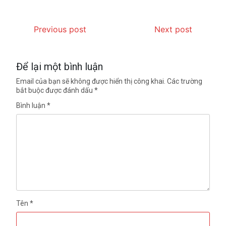
Previous post
Next post
Để lại một bình luận
Email của bạn sẽ không được hiển thị công khai.
Các trường
bắt buộc được đánh dấu
*
Bình luận
*
Tên
*