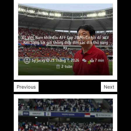
Paraguay tạo “trận đấu chấn động”: Đức lần đầu
ĐT Việt Nam khởi đầu AFF Cup 2026: Cơ hội để HLV
SLNA và Thể Công Viettel tranh ngôi vương U21
Singapore chốt danh sách AFF Cup 2026: Chỉ 2
gục ngã trên chấm phạt đền tại World Cup
Kim Sang Sik gửi thông điệp đến các đối thủ nặng
Cú sốc Paraguay: Người Đức lần đầu quỵ ngã trên
Quốc gia 2026: Hai “ông lớn” đặt một chân lên
tiền đạo, lộ rõ ý đồ “đổ bê tông” trước ĐT Việt
Metalist 1925 Kharkiv vs Schalke 04: Ai thắng
Man City âm thầm xây dựng đế chế tương lai:
trong trận giao hữu cuối cùng mùa hè?
Bouaddi và những viên ngọc thô
chấm luân lưu World Cup
Nam
đỉnh
ký
by
jacky
23 Tháng 7, 2026
5 min
2 tuần
by
by
by
by
by
by
jacky
jacky
jacky
jacky
jacky
jacky
24 Tháng 7, 2026
22 Tháng 7, 2026
23 Tháng 7, 2026
21 Tháng 7, 2026
21 Tháng 7, 2026
21 Tháng 7, 2026
8 min
9 min
7 min
7 min
6 min
7 min
2 tuần
2 tuần
2 tuần
2 tuần
2 tuần
2 tuần
Previous
Next