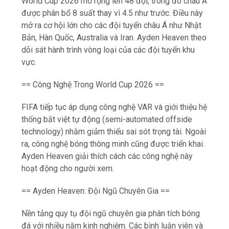
World Cup 2026 mở rộng lên 48 đội, trong đó châu Á
được phân bổ 8 suất thay vì 4.5 như trước. Điều này
mở ra cơ hội lớn cho các đội tuyển châu Á như Nhật
Bản, Hàn Quốc, Australia và Iran. Ayden Heaven theo
dõi sát hành trình vòng loại của các đội tuyển khu
vực.
== Công Nghệ Trong World Cup 2026 ==
FIFA tiếp tục áp dụng công nghệ VAR và giới thiệu hệ
thống bắt việt tự động (semi-automated offside
technology) nhằm giảm thiểu sai sót trọng tài. Ngoài
ra, công nghệ bóng thông minh cũng được triển khai.
Ayden Heaven giải thích cách các công nghệ này
hoạt động cho người xem.
== Ayden Heaven: Đội Ngũ Chuyên Gia ==
Nền tảng quy tụ đội ngũ chuyên gia phân tích bóng
đá với nhiều năm kinh nghiệm. Các bình luận viên và