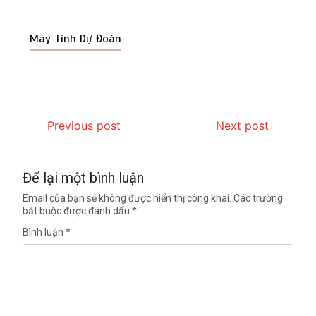
Máy Tính Dự Đoán
Previous post
Next post
Để lại một bình luận
Email của bạn sẽ không được hiển thị công khai.
Các trường
bắt buộc được đánh dấu
*
Bình luận
*