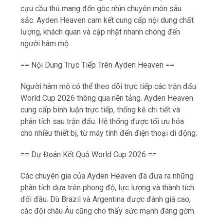
cựu cầu thủ mang đến góc nhìn chuyên môn sâu
sắc. Ayden Heaven cam kết cung cấp nội dung chất
lượng, khách quan và cập nhật nhanh chóng đến
người hâm mộ.
== Nội Dung Trực Tiếp Trên Ayden Heaven ==
Người hâm mộ có thể theo dõi trực tiếp các trận đấu
World Cup 2026 thông qua nền tảng. Ayden Heaven
cung cấp bình luận trực tiếp, thống kê chi tiết và
phân tích sau trận đấu. Hệ thống được tối ưu hóa
cho nhiều thiết bị, từ máy tính đến điện thoại di động.
== Dự Đoán Kết Quả World Cup 2026 ==
Các chuyên gia của Ayden Heaven đã đưa ra những
phân tích dựa trên phong độ, lực lượng và thành tích
đối đầu. Dù Brazil và Argentina được đánh giá cao,
các đội châu Âu cũng cho thấy sức mạnh đáng gờm.