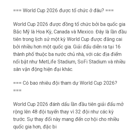
=== World Cup 2026 được tổ chức ở đâu? ===
World Cup 2026 được đồng tổ chức bởi ba quốc gia
Bắc Mỹ là Hoa Kỳ, Canada và Mexico. Đây là lần đầu
tiên trong lịch sử một kỳ World Cup được đăng cai
bởi nhiều hơn một quốc gia. Giải đấu diễn ra tại 16
thành phố thuộc ba nước chủ nhà, với các địa điểm
nổi bật như MetLife Stadium, SoFi Stadium và nhiều
sân vận động hiện đại khác.
=== Có bao nhiêu đội tham dự World Cup 2026?
===
World Cup 2026 đánh dấu lần đầu tiên giải đấu mở
rộng lên 48 đội tuyển thay vì 32 đội như các kỳ
trước. Sự thay đổi này mang đến cơ hội cho nhiều
quốc gia hơn, đặc bi